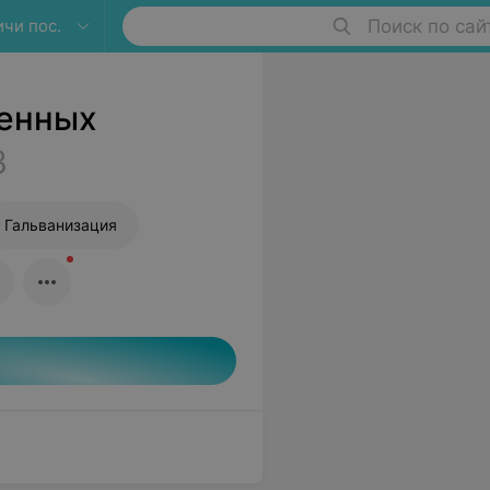
чи пос.
Поиск по сай
венных
3
Гальванизация