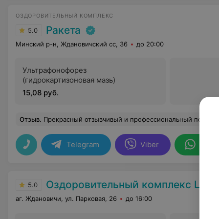
ОЗДОРОВИТЕЛЬНЫЙ КОМПЛЕКС
Ракета
5.0
Минский р-н, Ждановичский сс, 36
до 20:00
Ультрафонофорез
(гидрокартизоновая мазь)
15,08 руб.
Отзыв
.
Прекрасный отзывчивый и профессиональный персонал. Была приятно удивлена отношением к отдыхающим) Вкусная еда, множество процедур по невысоким ценам, бассейн и тренажерный зал хорошие, благоустроенная территория, рядом водохранилище со множеством птиц. Есть где погулять, подышать, насладиться природой. Номера приличные, очень чисто. В номере есть посуда, чай
Telegram
Viber
What
Оздоровительный комплекс Центра подготовки кадров 
5.0
аг. Ждановичи, ул. Парковая, 26
до 16:00