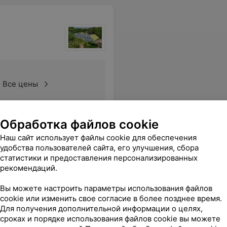
Все цены
Обработка файлов cookie
ник, холодильник, тв. До города недалеко: на такси 10-15 минут до крупных торговых центров. Спасибо людям, которые там работают, они стараются на 100 %.
Еще
Наш сайт использует файлы cookie для обеспечения
удобства пользователей сайта, его улучшения, сбора
sApp
статистики и предоставления персонализированных
рекомендаций.
Вы можете настроить параметры использования файлов
Минлесхоза
cookie или изменить свое согласие в более позднее время.
Для получения дополнительной информации о целях,
сроках и порядке использования файлов cookie вы можете