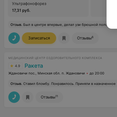
Ультрафонофорез
17,31 руб.
Отзыв
.
Был в центре впервые, делал узи брюшной полости.Оборудование хорошее, так же замеча
6
Записаться
Отзывы
МЕДИЦИНСКИЙ ЦЕНТР ОЗДОРОВИТЕЛЬНОГО КОМПЛЕКСА
Ракета
4.9
Ждановичи пос., Минская обл. п. Ждановичи
до 20:00
Отзыв
.
Ставил бломбу. Понравилось. Приняли в назначенное время. Врач опытный, делает аккуратно, профессионально. Как будет даль
11
Отзывы