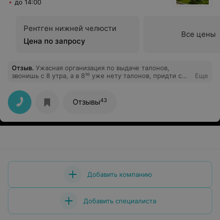
до 14:00
Рентген нижней челюсти
Все цены
Цена по запросу
Отзыв
.
Ужасная организация по выдаче талонов,
звонишь с 8 утра, а в 8¹⁰ уже нету талонов, придти с
Еще
утра в поликлинику и стоять там в очереди за талоном
нету возможности так есть ещё один грудной
маленький ребенок, неужели для детей нельзя
43
Отзывы
сделать как-то отдельно, чтобы талоны были, чтобы
можно было вечером прийти и залечить ребенку зуб ,
наверное надо писать жалобу уже куда-то выше
Добавить компанию
Добавить специалиста