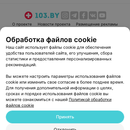
О проекте
Новости проекта
Размещение рекламы
Медицинский маркетинг
Публичный договор
Обработка файлов cookie
Пользовательское соглашение
Способы оплаты
Наш сайт использует файлы cookie для обеспечения
Вакансии
Партнеры
удобства пользователей сайта, его улучшения, сбора
Написать руководителю 103.by
статистики и предоставления персонализированных
рекомендаций.
Написать в поддержку
Персональные настройки cookie
Вы можете настроить параметры использования файлов
Обработка персональных данных
cookie или изменить свое согласие в более позднее время.
Для получения дополнительной информации о целях,
сроках и порядке использования файлов cookie вы
можете ознакомиться с нашей
Политикой обработки
файлов cookie
Принять
© 2026 ООО «Артокс Лаб», УНП 191700409
| 220012, Республика Беларусь,
г. Минск, улица Толбухина, 2, пом. 16 | help@103.by
Отклонить