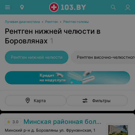
Лучевая диагностика
•
Рентген
•
Рентген головы
Рентген нижней челюсти в
Боровлянах
1
Рентген нижней челюсти
Фильтры
Карта
Минская районная больница
3.0
Минский р-н д. Боровляны ул. Фрунзенская, 1