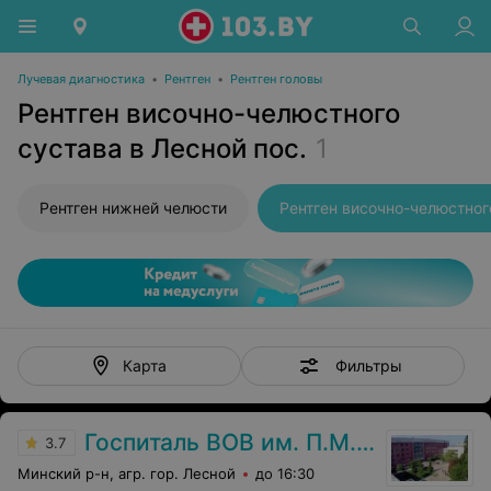
Лучевая диагностика
•
Рентген
•
Рентген головы
Рентген височно-челюстного
сустава в Лесной пос.
1
Рентген нижней челюсти
Фильтры
Карта
Госпиталь ВОВ им. П.М. Машерова
3.7
Минский р-н, агр. гор. Лесной
до 16:30