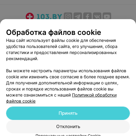
всём,успехов в трудной работе, побольше
благодарных пациентов!
О проекте
Новости проекта
Размещение рекламы
Обработка файлов cookie
Медицинский маркетинг
Публичный договор
Наш сайт использует файлы cookie для обеспечения
Пользовательское соглашение
Способы оплаты
удобства пользователей сайта, его улучшения, сбора
Вакансии
Партнеры
статистики и предоставления персонализированных
рекомендаций.
Написать руководителю 103.by
Написать в поддержку
Вы можете настроить параметры использования файлов
cookie или изменить свое согласие в более позднее время.
Персональные настройки cookie
Для получения дополнительной информации о целях,
Обработка персональных данных
сроках и порядке использования файлов cookie вы
можете ознакомиться с нашей
Политикой обработки
файлов cookie
Принять
Отклонить
© 2026 ООО «Артокс Лаб», УНП 191700409
| 220012, Республика Беларусь,
г. Минск, улица Толбухина, 2, пом. 16 | help@103.by
Персональные настройки Cookie