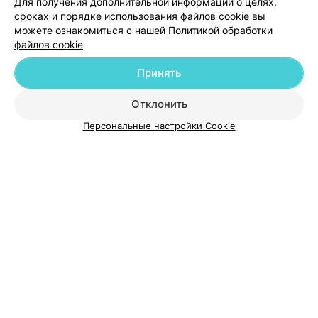
Для получения дополнительной информации о целях,
сроках и порядке использования файлов cookie вы
можете ознакомиться с нашей
Политикой обработки
файлов cookie
Добавить компанию
Принять
Добавить специалиста
Отклонить
Персональные настройки Cookie
О проекте
Новости проекта
Размещение рекламы
Медицинский маркетинг
Публичный договор
Пользовательское соглашение
Способы оплаты
Вакансии
Партнеры
Написать руководителю 103.by
Написать в поддержку
Персональные настройки cookie