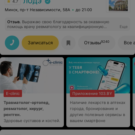
ЛОДЭ
4.7
Минск, пр-т Независимости, 58А
до 21:00
Отзыв
.
Выражаю свою благодарность за оказанную
помощь врачу ревматологу за квалифициронную
Еще
консультацию и назначение, специалистам
проводившим рентген и узи диагностику. Большое
спасибо девочкам на ресепшене.
9240
Записаться
Отзывы
Все 
E-clinic
Приложение 103.BY
Травматолог-ортопед,
Наличие лекарств в аптеках
ревматолог, хирург,
города, бронирование и
рентген.
другие полезные сервисы в
Здоровье суставов и костей.
вашем смартфоне