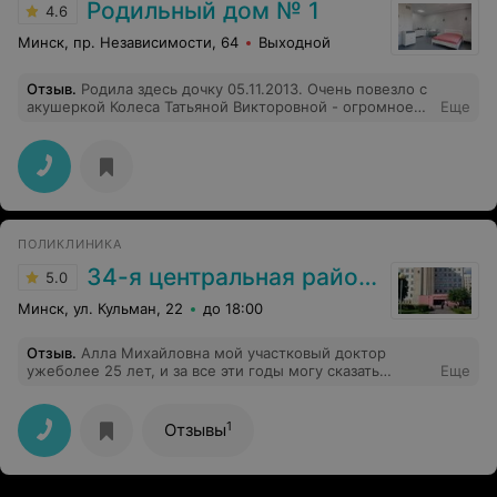
Родильный дом № 1
4.6
Минск, пр. Независимости, 64
Выходной
Отзыв
.
Родила здесь дочку 05.11.2013. Очень повезло с
акушеркой Колеса Татьяной Викторовной - огромное
Еще
ей спасибо! Таких профессионалов надо особо
выделять и дорожить ими. Все было сделано
идеально: и ребеночка хорошо достала, и мамке ни
разрывов, ни сильной боли испытать не довелось.
Всем желаю у таких специалистов рожать. Хочу также
сказать спасибо врачам и всему мед. персоналу
акушерско- физиологического отделения. Несмотря на
ПОЛИКЛИНИКА
огромный поток родивших (в некоторые дни просто
как конвейер), им удается уделять внимание всем.
34-я центральная районная клиническая поликлиника Советского района г. Минска
5.0
Минск, ул. Кульман, 22
до 18:00
Отзыв
.
Алла Михайловна мой участковый доктор
ужеболее 25 лет, и за все эти годы могу сказать
Еще
только хорошее и от всего сердца выразить слова
благодарности. Прекрасный врач, специалист и
человек. Спасибо большое!
1
Отзывы