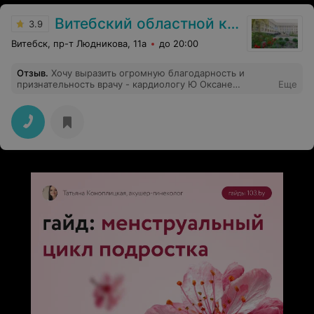
Витебский областной клинический кардиологический центр
3.9
Витебск, пр-т Людникова, 11а
до 20:00
Отзыв
.
Хочу выразить огромную благодарность и
признательность врачу - кардиологу Ю Оксане
Еще
Валентиновне, заведующей 2-го кардиологического
отделения Трофименко Татьяне Юрьевне, лечащему
врачу К Анне Дмитриевне за их высокий
профессионализм, внимательное и чуткое отношение
к больным, способность вникать в проблемы
пациентов и решать их. От всей души желаю вам
крепкого здоровья и успехов в Вашем нужном и
востребованном труде. Рекомендую руководству
кардиологического центра изыскать возможность
поощрить указанных врачей.