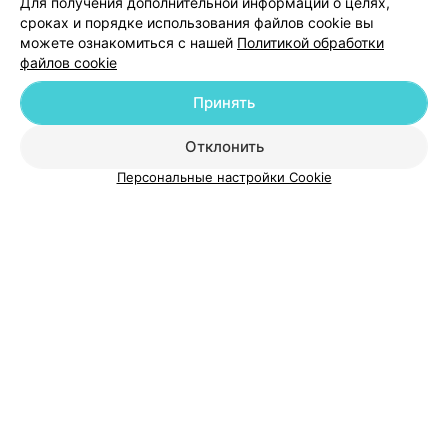
Для получения дополнительной информации о целях,
сроках и порядке использования файлов cookie вы
можете ознакомиться с нашей
Политикой обработки
файлов cookie
Добавить компанию
Принять
Добавить специалиста
Отклонить
Персональные настройки Cookie
О проекте
Новости проекта
Размещение рекламы
Медицинский маркетинг
Публичный договор
Пользовательское соглашение
Способы оплаты
Вакансии
Партнеры
Написать руководителю 103.by
Написать в поддержку
Персональные настройки cookie