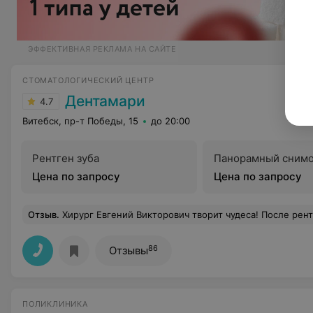
ЭФФЕКТИВНАЯ РЕКЛАМА НА САЙТЕ
СТОМАТОЛОГИЧЕСКИЙ ЦЕНТР
Дентамари
4.7
Витебск, пр-т Победы, 15
до 20:00
Рентген зуба
Панорамный сним
Цена по запросу
Цена по запросу
Отзыв
.
Хирург Евгений Викторович творит чудеса! После рентгена в другой клинике пугали сложным удалением зуба мудрости, по совету подруги обратилась в Дентамари и не пожалела. Это было мое второе удалени
86
Отзывы
ПОЛИКЛИНИКА