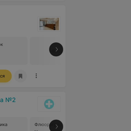
ок
Все цены
ся
ка №2
ика
Флюорография
В