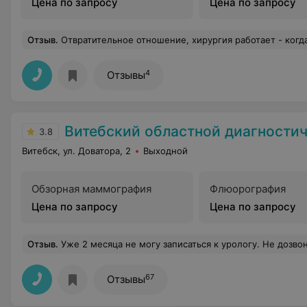
Цена по запросу
Цена по запросу
Отзыв
.
Отвратительное отношение, хирургия работает - когда сама захочет! Врач О Г, не соблюдает свой график приема и отдыха, человеку абсолютно наплевать что люди в очереди ждут пока она допьет чай в кабинете медсестры на против. Форменный кошма
4
Отзывы
Витебский областной диагностичес
3.8
Витебск, ул. Доватора, 2
Выходной
Обзорная маммография
Флюорография
Цена по запросу
Цена по запросу
Отзыв
.
Уже 2 месяца не могу записаться к урологу. Не дозвониться раз, два, если дозвонишься, то говорят записываться в пятницу с утра. Звонить в пятницу утром бесполезно. После 999 попыток дозвониться иногда получается дозвониться. Говорят зво
67
Отзывы