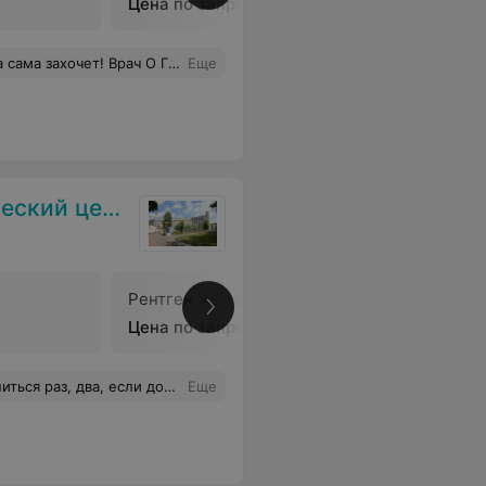
Цена по запросу
р. Еще и хамит если звонить в регистратуру и спрашивать где врач. Время 15:34 она все еще не принимает!
Еще
кий центр
Рентген желудка
Рентген 
Цена по запросу
Цена по 
нить в следующую пятницу, и что у них три номера. Пробовал звонить на все номера. Картина одинаковая
Еще