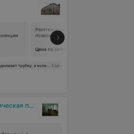
Рентген отдела
Рентген 
проекции
позвоночника в 2 проекциях
отделов с
проекци
Цена по запросу
Цена по 
брасывают. Что за отношения к людям????
Еще
поликлиника