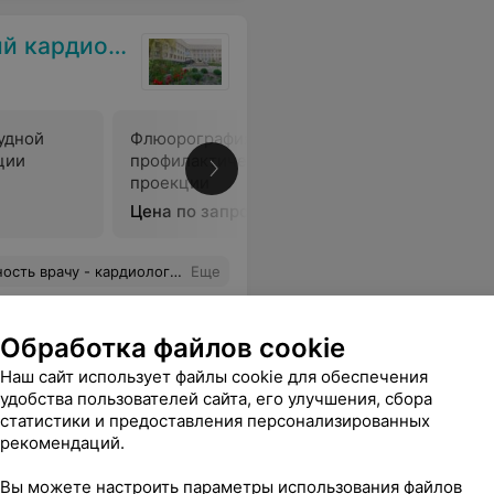
ческий центр
рудной
Флюорография
Флюорог
ции
профилактическая в 1
профилак
проекции
проекци
Цена по запросу
Цена по 
о здоровья и успехов в Вашем нужном и востребованном труде. Рекомендую руководству кардиологического центра изыскать возможность поощрить указанных врачей.
Еще
Обработка файлов cookie
Наш сайт использует файлы cookie для обеспечения
удобства пользователей сайта, его улучшения, сбора
статистики и предоставления персонализированных
рекомендаций.
Вы можете настроить параметры использования файлов