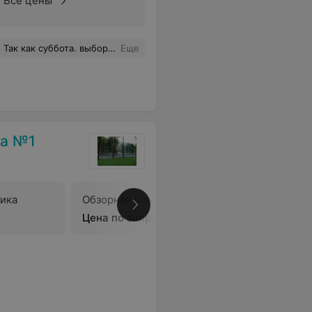
Все цены
риняли два пациента! Есть ли, господа врачи, у вас совесть! Ведь к вам обращаются с острой болью! В общем, плюнул и ушёл. У таких горе врачей лечиться опасно. Это было в субботу. 24.09.2022года.
Еще
ка №1
ика
Обзорная маммография
Флюорог
Цена по запросу
Цена по 