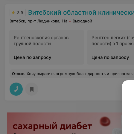
Витебский областной клинический кардиологи
3.9
Витебск, пр-т Людникова, 11а
Выходной
Рентгеноскопия органов
Рентген легких (г
грудной полости
полости) в 1 проек
Цена по запросу
Цена по запросу
Отзыв
.
Хочу выразить огромную благодарность и признательность врачу - кардиологу Ю Оксане Валентиновне, заведующей 2-го кардиологического отделения Трофименко Татьяне Юрьевне, лечащему врачу К Анне Дмитриевне за их высокий профессионализм, внимательное и чуткое отношение к больным, способность вникать в проблемы пациентов и решать их. От всей души желаю вам крепког