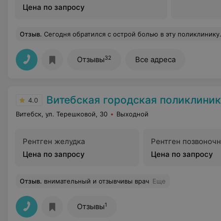
Цена по запросу
Отзыв
.
Сегодня обратился с острой болью в эту поликлинику. Так как суббота. выбора не было. В поликлинику вошёл в 13-20. На приём к терапевту передо мной четыре человека. Но внезапно нужно делать кварцевание кабинета. затем уборка. На приём попал 15-10. Направлен к хирургу на удаление зуба. Это вообще мрак! Я в очереди третий! В кабинете ещё девушка. Приёма практически не велось! В 17-20 моё терпение лопнуло. В очереди я второй! То есть за два часа п
32
Отзывы
Все адреса
Витебская городская поликлини
4.0
Витебск, ул. Терешковой, 30
Выходной
Рентген желудка
Рентген позвоночн
Цена по запросу
Цена по запросу
Отзыв
.
внимательный и отзывчивы врач
Еще
1
Отзывы