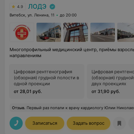
ЛОДЭ
4.9
Витебск, ул. Ленина, 11
до 20:00
Многопрофильный медицинский центр, приёмы взрослы
направлениям
Цифровая рентгенография
Цифровая рентген
(обзорная) грудной полости в
(обзорная) грудной
одной проекции
двух проекциях
от 28,01 руб.
от 31,90 руб.
Отзыв
.
Первый раз попали к врачу кардиологу Юлии Николаевне, остались очень довольны, отзывчивая, замечательная, специалист своего дела, повторно сра
Записаться
Задать вопрос