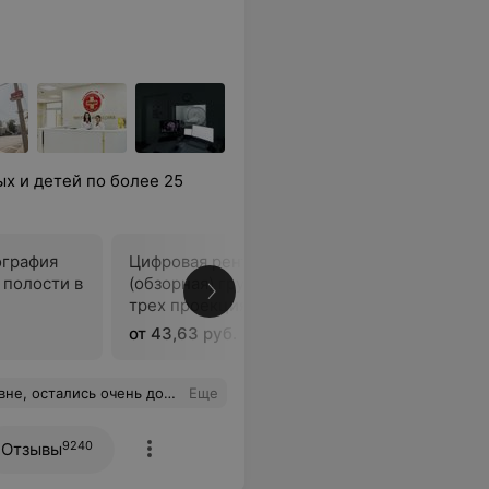
х и детей по более 25
ография
Цифровая рентгенография
Цифровая
 полости в
(обзорная) грудной полости в
грудины
трех проекциях
от 43,63 руб.
от 39,71 
зу записались на следующий прием, всем советую и рекомендую.
Еще
9240
Отзывы