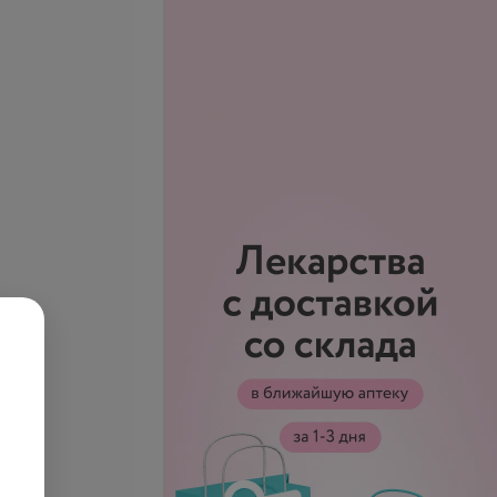
рафия
Флюорография
тическая в 2
диагностическая в 1
ях
проекции
запросу
Цена по запросу