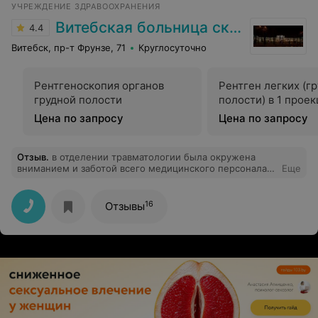
УЧРЕЖДЕНИЕ ЗДРАВООХРАНЕНИЯ
Витебская больница скорой помощи
4.4
Витебск, пр-т Фрунзе, 71
Круглосуточно
Рентгеноскопия органов
Рентген легких (г
грудной полости
полости) в 1 прое
Цена по запросу
Цена по запросу
Отзыв
.
в отделении травматологии была окружена
вниманием и заботой всего медицинского персонала.
Еще
Спасибо вам. Особая благодарность хирургам-
кудесникам, настоящим профессионалам!
16
Отзывы