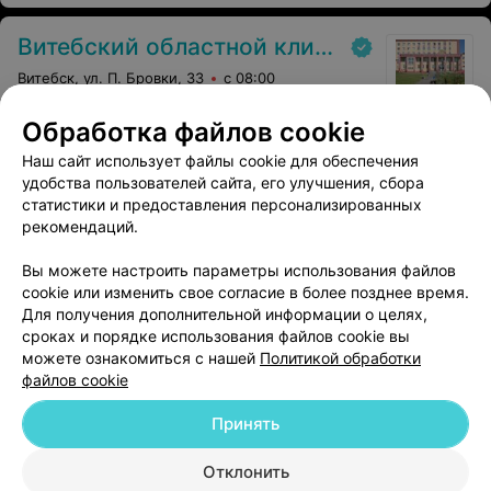
Витебский областной клинический онкологический диспансер
Витебск, ул. П. Бровки, 33
с 08:00
Обработка файлов cookie
Обзорная маммография
Все цены
Наш сайт использует файлы cookie для обеспечения
уточняйте
удобства пользователей сайта, его улучшения, сбора
статистики и предоставления персонализированных
рекомендаций.
Вы можете настроить параметры использования файлов
cookie или изменить свое согласие в более позднее время.
Для получения дополнительной информации о целях,
сроках и порядке использования файлов cookie вы
можете ознакомиться с нашей
Политикой обработки
файлов cookie
Добавить компанию
Принять
Добавить специалиста
Отклонить