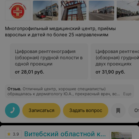
Многопрофильный медицинский центр, приёмы
взрослых и детей по более 25 направлениям
Цифровая рентгенография
Цифровая рентген
(обзорная) грудной полости в
(обзорная) грудно
одной проекции
двух проекциях
от 28,01 руб.
от 31,90 руб.
Отзыв
.
Отличный центр, хорошие специалисты)
обращалась к дерматологу Ю.А., прекрасный врач, все
Еще
рассказала, объяснила, очень довольна
Записаться
Задать вопрос
О
Витебский областной клинический кардиологический центр
3.9