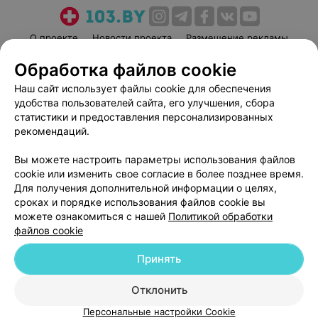
О проекте
Новости проекта
Размещение рекламы
Медицинский маркетинг
Публичный договор
Обработка файлов cookie
Пользовательское соглашение
Способы оплаты
Наш сайт использует файлы cookie для обеспечения
Вакансии
Партнеры
удобства пользователей сайта, его улучшения, сбора
статистики и предоставления персонализированных
Написать руководителю 103.by
рекомендаций.
Написать в поддержку
Персональные настройки cookie
Вы можете настроить параметры использования файлов
cookie или изменить свое согласие в более позднее время.
Обработка персональных данных
Для получения дополнительной информации о целях,
сроках и порядке использования файлов cookie вы
можете ознакомиться с нашей
Политикой обработки
файлов cookie
Принять
© 2026 ООО «Артокс Лаб», УНП 191700409
| 220012, Республика Беларусь,
Отклонить
г. Минск, улица Толбухина, 2, пом. 16 | help@103.by
Персональные настройки Cookie
Служба поддержки
+375 291212755