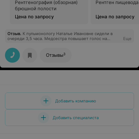
Рентгенография (обзорная)
Рентген пищевода
брюшной полости
Цена по запросу
Цена по запросу
Отзыв
.
К пульмонологу Наталье Ивановне сидели в
очереди 3,5 часа. Медсестра повышает голос на
Еще
пациентов, выбирает кого пустить в кабинет, а кого
нет, не взирая на талоны. Толку от приема ноль, а ведь
ехали издалека с направлением от местной
3
Отзывы
поликлиники и в надежде на помощь больному от
врача-специалиста.
Добавить компанию
Добавить специалиста