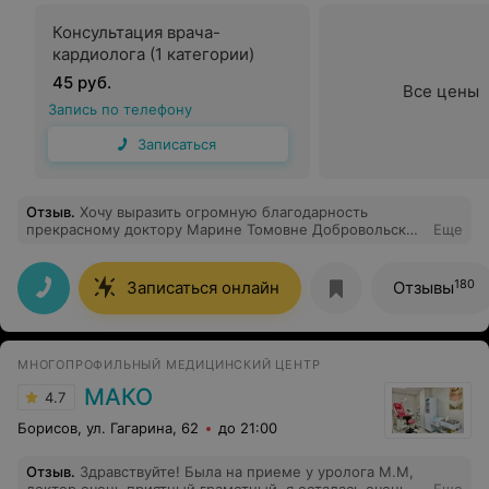
Консультация врача-
кардиолога (1 категории)
45 руб.
Все цены
Запись по телефону
Записаться
Отзыв
.
Хочу выразить огромную благодарность
прекрасному доктору Марине Томовне Добровольской
Еще
! Человек с большой буквы! Спасибо за оказание
своевременной помощи и терпение с непростой
пациенткой !!!
180
Записаться онлайн
Отзывы
МНОГОПРОФИЛЬНЫЙ МЕДИЦИНСКИЙ ЦЕНТР
МАКО
4.7
Борисов, ул. Гагарина, 62
до 21:00
Отзыв
.
Здравствуйте! Была на приеме у уролога М.М,