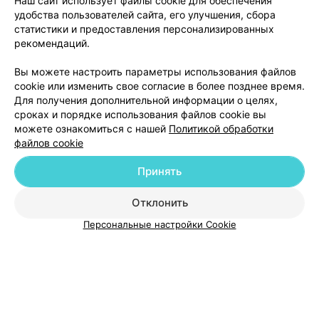
Наш сайт использует файлы cookie для обеспечения
удобства пользователей сайта, его улучшения, сбора
Отзыв
.
Самый лучший ревматолог Гродно-Махомет
Е.В. Специалист своего дела, внимательная ,
Еще
статистики и предоставления персонализированных
профессионал и своего дела. Не дай Бог , конечно
рекомендаций.
иметь такие проблемы, но если они есть, то сразу
надо бежать к ней. Поставит диагноз и обязательно
14
Отзывы
Вы можете настроить параметры использования файлов
поможет.
cookie или изменить свое согласие в более позднее время.
Для получения дополнительной информации о целях,
сроках и порядке использования файлов cookie вы
можете ознакомиться с нашей
Политикой обработки
файлов cookie
Принять
Добавить компанию
Отклонить
Добавить специалиста
Персональные настройки Cookie
О проекте
Новости проекта
Размещение рекламы
Медицинский маркетинг
Публичный договор