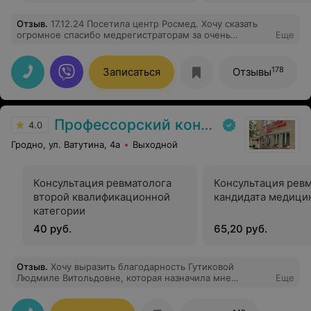
Отзыв
.
17.12.24 Посетила центр Росмед. Хочу сказать
огромное спасибо медрегистраторам за очень
Еще
вежливое обслуживание. А так же врачу УЗИ
Василевскому Дмитрию Вайтеховичу за
внимательность. Очень приемливые цены, и хороший
178
Записаться
Отзывы
персонал
Профессорский консультативный центр г. Гродно
4.0
Гродно, ул. Ватутина, 4а
Выходной
Консультация ревматолога
Консультация ревм
второй квалификационной
кандидата медици
категории
40 руб.
65,20 руб.
Отзыв
.
Хочу выразить благодарность Гутиковой
Людмиле Витольдовне, которая назначила мне
Еще
правильное лечение и помогла мне выздороветь
после долгих походов по поликлиникам.