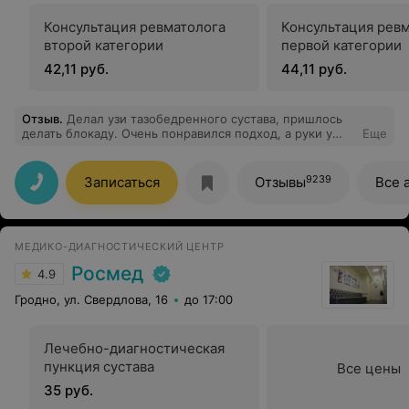
Консультация ревматолога
Консультация рев
второй категории
первой категории
42,11 руб.
44,11 руб.
Отзыв
.
Делал узи тазобедренного сустава, пришлось
делать блокаду. Очень понравился подход, а руки у
Еще
врача просто волшебные! Большое спасибо!!!
9239
Записаться
Отзывы
Все 
МЕДИКО-ДИАГНОСТИЧЕСКИЙ ЦЕНТР
Росмед
4.9
Гродно, ул. Свердлова, 16
до 17:00
Лечебно-диагностическая
пункция сустава
Все цены
35 руб.