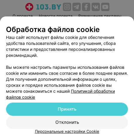
О проекте
Новости проекта
Размещение рекламы
Медицинский маркетинг
Публичный договор
Обработка файлов cookie
Пользовательское соглашение
Способы оплаты
Наш сайт использует файлы cookie для обеспечения
Вакансии
Партнеры
удобства пользователей сайта, его улучшения, сбора
статистики и предоставления персонализированных
Написать руководителю 103.by
рекомендаций.
Написать в поддержку
Персональные настройки cookie
Вы можете настроить параметры использования файлов
cookie или изменить свое согласие в более позднее время.
Обработка персональных данных
Для получения дополнительной информации о целях,
сроках и порядке использования файлов cookie вы
можете ознакомиться с нашей
Политикой обработки
файлов cookie
Принять
© 2026 ООО «Артокс Лаб», УНП 191700409
| 220012, Республика Беларусь,
Отклонить
г. Минск, улица Толбухина, 2, пом. 16 | help@103.by
Персональные настройки Cookie
Служба поддержки
+375 291212755