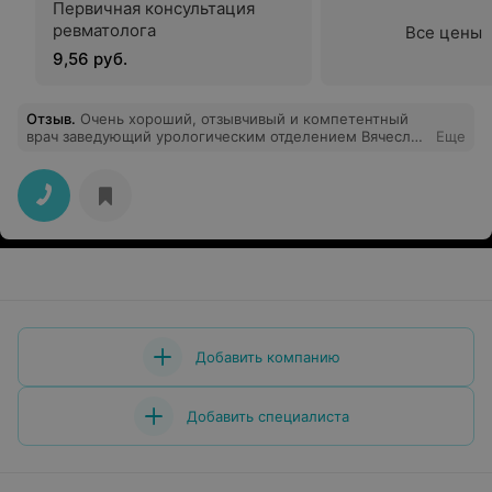
Первичная консультация
ревматолога
Все цены
9,56 руб.
Отзыв
.
Очень хороший, отзывчивый и компетентный
врач заведующий урологическим отделением Вячеслав
Еще
Михайлович. Спасибо огромное ему от больных,
которых он лечит. Все сотрудники доброжелательные,
внимательные.
Добавить компанию
Добавить специалиста