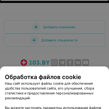
Добавить компанию
Добавить специалиста
О проекте
Новости проекта
Размещение рекламы
Обработка файлов cookie
Медицинский маркетинг
Публичный договор
Наш сайт использует файлы cookie для обеспечения
Пользовательское соглашение
Способы оплаты
удобства пользователей сайта, его улучшения, сбора
Вакансии
Партнеры
статистики и предоставления персонализированных
Написать руководителю 103.by
рекомендаций.
Написать в поддержку
Вы можете настроить параметры использования файлов