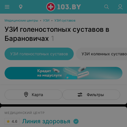
Медицинские центры
•
УЗИ
•
УЗИ суставов
УЗИ голеностопных суставов в
Барановичах
1
УЗИ голеностопных суставов
УЗИ коленных суставо
Фильтры
Карта
МЕДИЦИНСКИЙ ЦЕНТР
Линия здоровья
4.6