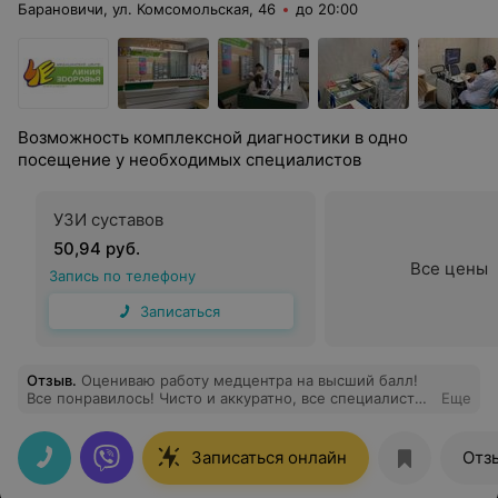
Барановичи, ул. Комсомольская, 46
до 20:00
Возможность комплексной диагностики в одно
посещение у необходимых специалистов
УЗИ суставов
50,94 руб.
Все цены
Запись по телефону
Записаться
Отзыв
.
Оцениваю работу медцентра на высший балл!
Все понравилось! Чисто и аккуратно, все специалисты
Еще
квалифицированные и грамотные. Была на приеме у
Скибы Инессы Владимировны. Врач замечательный!
Толковая, доброжелательная, с большим опытом
Записаться онлайн
Отз
работы!