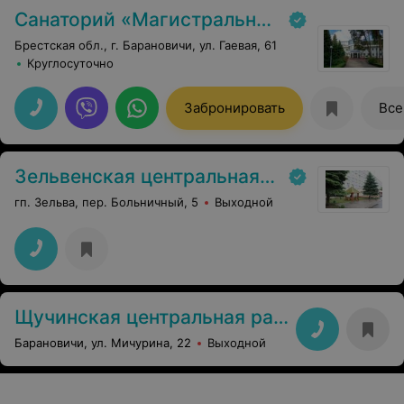
Санаторий «Магистральный»
Брестская обл., г. Барановичи, ул. Гаевая, 61
Круглосуточно
Забронировать
Все
Зельвенская центральная районная больница
гп. Зельва, пер. Больничный, 5
Выходной
Щучинская центральная районная поликлиника
Барановичи, ул. Мичурина, 22
Выходной