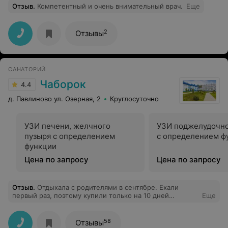
Отзыв
.
Компетентный и очень внимательный врач.
Еще
2
Отзывы
САНАТОРИЙ
Чаборок
4.4
д. Павлиново ул. Озерная, 2
Круглосуточно
УЗИ печени, желчного
УЗИ поджелудочн
пузыря с определением
с определением ф
функции
Цена по запросу
Цена по запросу
Отзыв
.
Отдыхала с родителями в сентябре. Ехали
первый раз, поэтому купили только на 10 дней
Еще
путевку. Не ожидала, что так понравится. Родители
тоже в восторге. Очень помогли им процедуры (грязи,
ванны, массаж и много других). Мне очень понравился
58
Отзывы