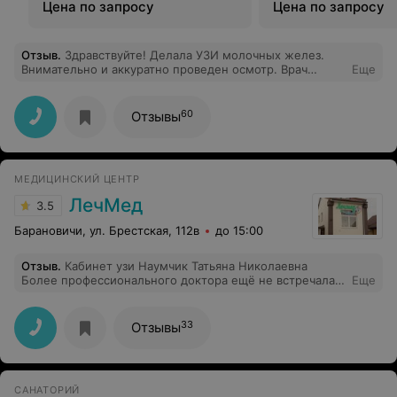
Цена по запросу
Цена по запросу
Отзыв
.
Здравствуйте! Делала УЗИ молочных желез.
Внимательно и аккуратно проведен осмотр. Врач
Еще
ответил на все волнующие меня вопросы. Все
подробно рассказал и объяснил. Стоит отметить
быструю запись. Приятная, спокойная атмосфера
60
Отзывы
медицинского центра. Спасибо, осталась очень
довольна!
МЕДИЦИНСКИЙ ЦЕНТР
ЛечМед
3.5
Барановичи, ул. Брестская, 112в
до 15:00
Отзыв
.
Кабинет узи Наумчик Татьяна Николаевна
Более профессионального доктора ещё не встречала.
Еще
Все подробно рассказывает, объясняет. Доктор очень
четко все объяснил. Побольше бы таких.
33
Отзывы
САНАТОРИЙ