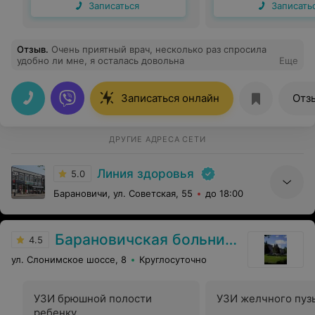
Записаться
Записать
Отзыв
.
Очень приятный врач, несколько раз спросила
удобно ли мне, я осталась довольна
Еще
Записаться онлайн
Отз
ДРУГИЕ АДРЕСА СЕТИ
Линия здоровья
5.0
Барановичи, ул. Советская, 55
до 18:00
Барановичская больница №2
4.5
ул. Слонимское шоссе, 8
Круглосуточно
УЗИ брюшной полости
УЗИ желчного пуз
ребенку