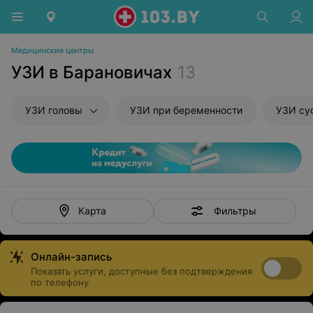
Медицинские центры
УЗИ в Барановичах
13
УЗИ головы
УЗИ при беременности
УЗИ су
Фильтры
Карта
Онлайн-запись
Показать услуги, доступные без подтверждения
по телефону