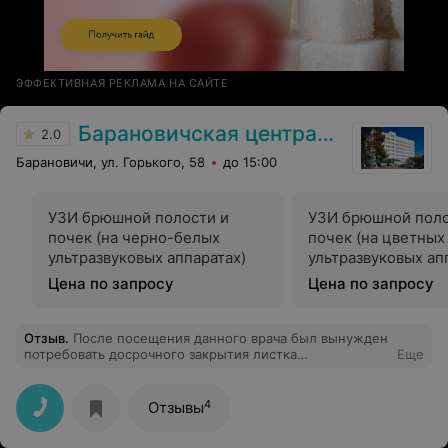
ЭФФЕКТИВНАЯ РЕКЛАМА НА САЙТЕ
Барановичская центральная поликлиника
2.0
Барановичи, ул. Горького, 58
до 15:00
УЗИ брюшной полости и
УЗИ брюшной поло
почек (на черно-белых
почек (на цветны
ультразвуковых аппаратах)
ультразвуковых ап
наличием сложно
Цена по запросу
Цена по запросу
программного обе
Отзыв
.
После посещения данного врача был вынужден
потребовать досрочного закрытия листка
Еще
нетрудоспособности (после процедуры лист был
закрыт на вторые сутки) по причине хамского, грубого
и неуважительного отношения к пациенту. С первого
4
Отзывы
приема и врач, и медсестра вели себя непонятно и
грубо (время операции назначили на 8.30, но