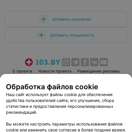
Добавить компанию
Добавить специалиста
О проекте
Новости проекта
Размещение рекламы
Медицинский маркетинг
Публичный договор
Обработка файлов cookie
Пользовательское соглашение
Способы оплаты
Наш сайт использует файлы cookie для обеспечения
Вакансии
Партнеры
удобства пользователей сайта, его улучшения, сбора
Написать руководителю 103.by
статистики и предоставления персонализированных
рекомендаций.
Написать в поддержку
Персональные настройки cookie
Вы можете настроить параметры использования файлов
Обработка персональных данных
cookie или изменить свое согласие в более позднее время.