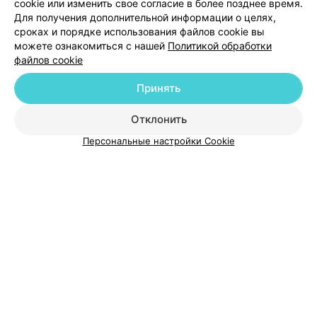
cookie или изменить свое согласие в более позднее время.
Для получения дополнительной информации о целях,
сроках и порядке использования файлов cookie вы
можете ознакомиться с нашей
Политикой обработки
файлов cookie
Добавить компанию
Принять
Добавить специалиста
Отклонить
Персональные настройки Cookie
О проекте
Новости проекта
Размещение рекламы
Медицинский маркетинг
Публичный договор
Пользовательское соглашение
Способы оплаты
Вакансии
Партнеры
Написать руководителю 103.by
Написать в поддержку
Персональные настройки cookie