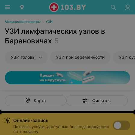
Медицинские центры
•
УЗИ
УЗИ лимфатических узлов в
Барановичах
5
УЗИ головы
УЗИ при беременности
УЗИ су
Фильтры
Карта
Онлайн-запись
Показать услуги, доступные без подтверждения
по телефону