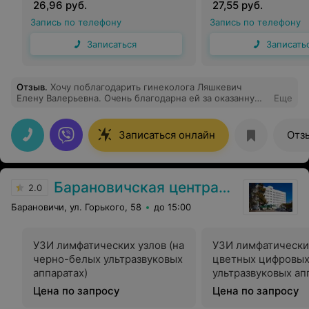
26,96 руб.
27,55 руб.
Запись по телефону
Запись по телефону
Записаться
Записать
Отзыв
.
Хочу поблагодарить гинеколога Ляшкевич
Елену Валерьевна. Очень благодарна ей за оказанную
Еще
помощь и лечение. С утра записалась, и сразу
записали в этот же день, что тоже было важно для
меня. Спасибо администраторам
Записаться онлайн
Отз
Барановичская центральная поликлиника
2.0
Барановичи, ул. Горького, 58
до 15:00
УЗИ лимфатических узлов (на
УЗИ лимфатических
черно-белых ультразвуковых
цветных цифровы
аппаратах)
ультразвуковых ап
наличием сложно
Цена по запросу
Цена по запросу
программного обе