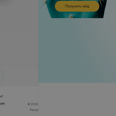
нг
сии
© 2026 ООО «Артокс Лаб», УНП 191700409
| 220012,
Республика Беларусь, г. Минск, улица Толбухина, 2,
пом. 16 | help@103.by