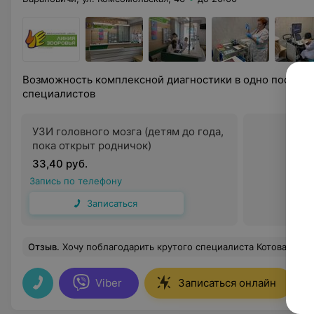
Возможность комплексной диагностики в одно посеще
специалистов
УЗИ головного мозга (детям до года,
пока открыт родничок)
33,40 руб.
Запись по телефону
Записаться
Отзыв
.
Хочу поблагодарить крутого специалиста Котова Владимира Александровича за его профессионализм. Была с ребенком, нужно было сделать УЗИ. Внимательно и аккурат
Viber
Записаться онлайн