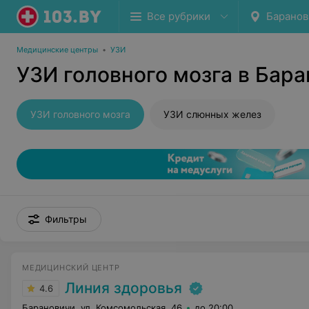
Все рубрики
Баранов
Медицинские центры
•
УЗИ
УЗИ головного мозга в Бар
УЗИ головного мозга
УЗИ слюнных желез
Фильтры
МЕДИЦИНСКИЙ ЦЕНТР
Линия здоровья
4.6
Барановичи, ул. Комсомольская, 46
до 20:00