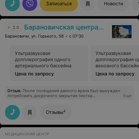
Записаться
Новости
Барановичская центральная поликлиника
2.0
Барановичи, ул. Горького, 58
с 07:30
Ультразвуковая
Ультразвуковая
допплерография одного
допплерография о
артериального бассейна
венозного бассейн
Цена по запросу
Цена по запросу
Отзыв
.
После посещения данного врача был вынужден
потребовать досрочного закрытия листка
Еще
нетрудоспособности (после процедуры лист был
закрыт на вторые сутки) по причине хамского, грубого
и неуважительного отношения к пациенту. С первого
4
Отзывы
приема и врач, и медсестра вели себя непонятно и
грубо (время операции назначили на 8.30, но
фактически указали в направлении явку в 11.30, явился
ко времени, в итоге ждал более 40 минут, следующий
МЕДИЦИНСКИЙ ЦЕНТР
прием был аналогичный, ни разу не приняли в