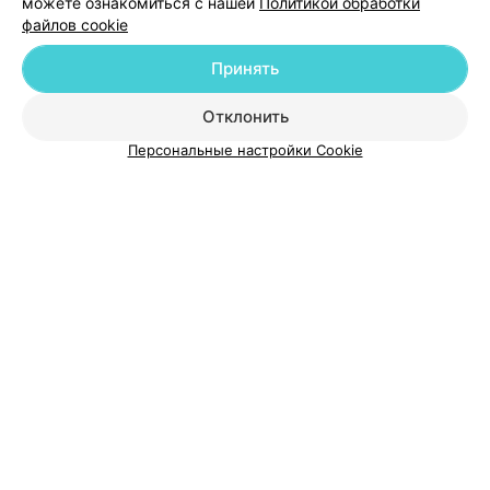
можете ознакомиться с нашей
Политикой обработки
файлов cookie
Принять
О проекте
Новости проекта
Размещение рекламы
Отклонить
Медицинский маркетинг
Публичный договор
Пользовательское соглашение
Способы оплаты
Персональные настройки Cookie
Вакансии
Партнеры
Написать руководителю 103.by
Написать в поддержку
Персональные настройки cookie
Обработка персональных данных
© 2026 ООО «Артокс Лаб», УНП 191700409
| 220012, Республика Беларусь,
г. Минск, улица Толбухина, 2, пом. 16 | help@103.by