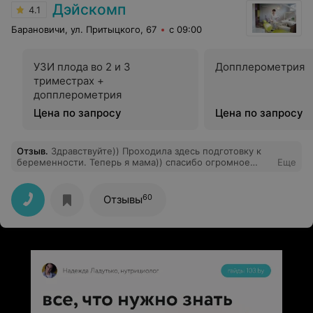
установленное время), в то же время на повышенных
Дэйскомп
4.1
тонах вели все приемы. Такое же грубое отношение
было и к другим пациентам. Также удивлен списком
Барановичи, ул. Притыцкого, 67
с 09:00
необходимого для проведения процедуры
(лейкопластырь катушечный, салфетки 16/12 #10,
стерильные перчатки и т.д.), неужели страховка не
УЗИ плода во 2 и 3
Допплерометрия
может покрыть данные расходы?
триместрах +
допплерометрия
Цена по запросу
Цена по запросу
Отзыв
.
Здравствуйте)) Проходила здесь подготовку к
беременности. Теперь я мама)) спасибо огромное
Еще
врачам и всему персоналу. Приятно было ходить. На
узи приглашали мужа в кабинет) Валерия М.
60
Отзывы