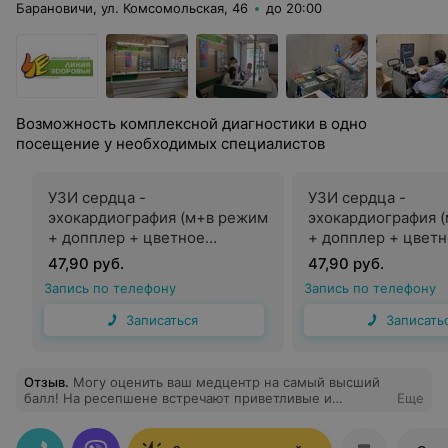
Барановичи, ул. Комсомольская, 46
до 20:00
Возможность комплексной диагностики в одно
посещение у необходимых специалистов
УЗИ сердца -
УЗИ сердца -
эхокардиография (м+в режим
эхокардиография 
+ допплер + цветное
+ допплер + цвет
картирование), с 14 лет
картирование), де
47,90 руб.
47,90 руб.
лет
Запись по телефону
Запись по телефону
Записаться
Записать
Отзыв
.
Могу оценить ваш медцентр на самый высший
балл! На ресепшене встречают приветливые и
Еще
вежливые девушки, очередей нет, на приеме
замечательный врач, Потоцкая Лариса Владимировна,
все внимательно посмотрела, помогла мне и ответила