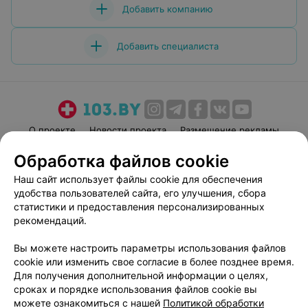
Добавить компанию
Добавить специалиста
О проекте
Новости проекта
Размещение рекламы
Медицинский маркетинг
Публичный договор
Обработка файлов cookie
Пользовательское соглашение
Способы оплаты
Наш сайт использует файлы cookie для обеспечения
Вакансии
Партнеры
удобства пользователей сайта, его улучшения, сбора
статистики и предоставления персонализированных
Написать руководителю 103.by
рекомендаций.
Написать в поддержку
Персональные настройки cookie
Вы можете настроить параметры использования файлов
cookie или изменить свое согласие в более позднее время.
Обработка персональных данных
Для получения дополнительной информации о целях,
сроках и порядке использования файлов cookie вы
можете ознакомиться с нашей
Политикой обработки