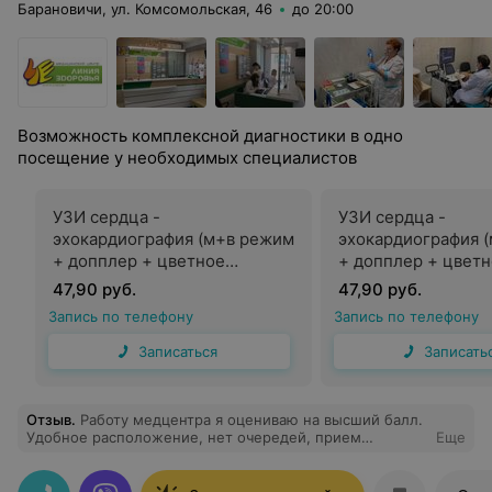
Барановичи, ул. Комсомольская, 46
до 20:00
Возможность комплексной диагностики в одно
посещение у необходимых специалистов
УЗИ сердца -
УЗИ сердца -
эхокардиография (м+в режим
эхокардиография 
+ допплер + цветное
+ допплер + цвет
картирование), с 14 лет
картирование), де
47,90 руб.
47,90 руб.
лет
Запись по телефону
Запись по телефону
Записаться
Записать
Отзыв
.
Работу медцентра я оцениваю на высший балл.
Удобное расположение, нет очередей, прием
Еще
проходит профессионально. Спасибо за ваш труд!