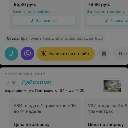
65,30 руб.
79,86 руб.
Запись по телефону
Запись по телефону
Записаться
Записать
Отзыв
.
Врач очень хороший спасибо большое
Еще
Записаться онлайн
Отз
МЕДИЦИНСКИЙ ЦЕНТР
Дэйскомп
4.1
Барановичи, ул. Притыцкого, 67
до 17:00
УЗИ плода в 1 триместре с 10
УЗИ плода во 2 и 3
до 14 недель
триместрах
Цена по запросу
Цена по запросу