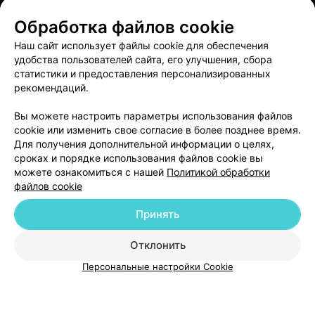
Обработка файлов cookie
ЭФФЕКТИВНАЯ РЕКЛАМА НА САЙТЕ
Наш сайт использует файлы cookie для обеспечения
удобства пользователей сайта, его улучшения, сбора
статистики и предоставления персонализированных
рекомендаций.
Вы можете настроить параметры использования файлов
Добавить компанию
cookie или изменить свое согласие в более позднее время.
Для получения дополнительной информации о целях,
сроках и порядке использования файлов cookie вы
Добавить специалиста
можете ознакомиться с нашей
Политикой обработки
файлов cookie
Принять
Отклонить
О проекте
Новости проекта
Размещение рекламы
Персональные настройки Cookie
Медицинский маркетинг
Публичный договор
Пользовательское соглашение
Способы оплаты
Вакансии
Партнеры