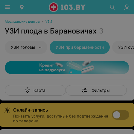
Медицинские центры
•
УЗИ
УЗИ плода в Барановичах
3
УЗИ головы
УЗИ при беременности
УЗИ су
Фильтры
Карта
Онлайн-запись
Показать услуги, доступные без подтверждения
по телефону