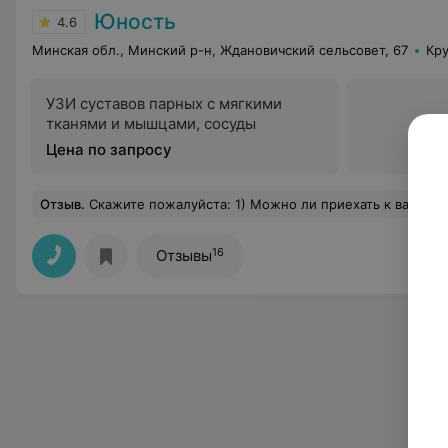
Юность
4.6
Минская обл., Минский р-н, Ждановичский сельсовет, 67
Кр
УЗИ суставов парных с мягкими
тканями и мышцами, сосуды
Цена по запросу
Отзыв
.
Скажите пожалуйста: 1) Можно ли приехать к вам из Украины? 2) Цена однокомнатного номера по вашему прейскуранту около 70 долларов в сутки. Можно ли заплатить на месте в долларах? 3) Если вы принимаете оплату только в белорусских рублях, то если на территории санатория отделение банка, где можно произвести обмен? 4) Как забронировать номер из Украины и нужна ли предоплата в этом случае? 5) Каков порядок посещения бассейна для взрослых? Есть ли ограничения во времени и количестве его посещений? 
16
Отзывы