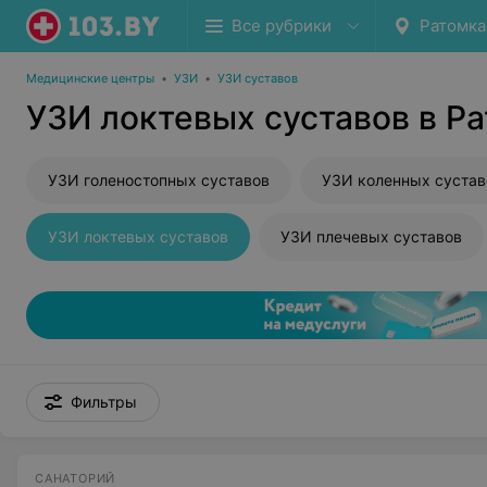
Все рубрики
Ратомка
Медицинские центры
•
УЗИ
•
УЗИ суставов
УЗИ локтевых суставов в Р
УЗИ голеностопных суставов
УЗИ коленных сустав
УЗИ локтевых суставов
УЗИ плечевых суставов
Фильтры
САНАТОРИЙ