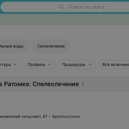
Поиск по сайту
льные воды
Грязелечение
ктура
Профиль
Процедуры
Всё включен
в Ратомке: Спелеолечение
1
ановичский сельсовет, 67
Круглосуточно