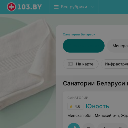
Все рубрики
Санатории Беларуси
Спелеолечение
Минера
На карте
Инфрастру
Санатории Беларуси 
САНАТОРИЙ
Юность
4.6
Минская обл., Минский р-н, Жд
16