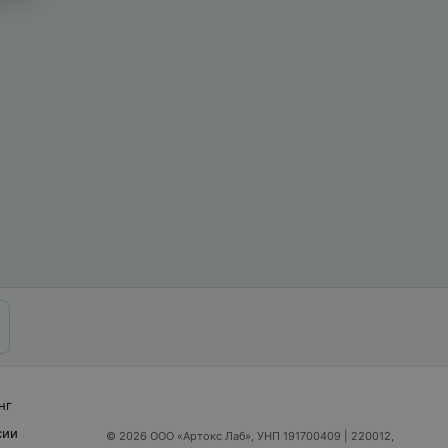
нг
сии
© 2026 ООО «Артокс Лаб», УНП 191700409
| 220012,