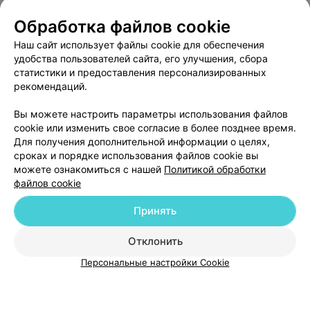
Обработка файлов cookie
О проекте
Новости проекта
Размещение рекламы
Медицинский маркетинг
Публичный договор
Наш сайт использует файлы cookie для обеспечения
удобства пользователей сайта, его улучшения, сбора
Пользовательское соглашение
Способы оплаты
статистики и предоставления персонализированных
Вакансии
Партнеры
рекомендаций.
Написать руководителю 103.by
Вы можете настроить параметры использования файлов
Написать в поддержку
cookie или изменить свое согласие в более позднее время.
Персональные настройки cookie
Для получения дополнительной информации о целях,
сроках и порядке использования файлов cookie вы
Обработка персональных данных
можете ознакомиться с нашей
Политикой обработки
файлов cookie
Принять
Отклонить
© 2026 ООО «Артокс Лаб», УНП 191700409
| 220012, Республика Беларусь,
Персональные настройки Cookie
г. Минск, улица Толбухина, 2, пом. 16 | help@103.by
Служба поддержки
+375 291212755