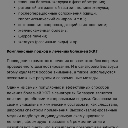
язвенная болезнь желудка в фазе обострения;
ригидный антральный гастрит, полипы желудка;
послеоперационные осложнения (свищи,
гипогликемический синдром и т.п.);
энтероколит, сопровождающийся истощением;
желчнокаменная болезнь;
цирроз печени;
желтуха (различные виды) и пр.
Комплексный подход к лечению болезней ЖКТ
Проведение грамотного лечения невозможно без вовремя
проведенного диагностирования. И в санаториях Беларуси
этому уделяется особое внимание, а также используются
всевозможные ресурсы и современные методы.
Одним из самых популярных и эффективных способов
лечения болезней ЖКТ в санаториях Беларуси является
лечение целебными минеральными водами. Она славится
своим уникальным химическим составом и, как следствие,
широким спектром применения. Высококвалифированные
медики подберут индивидуальную схему щадящего
лечения, сформируют правильный режим питания и
разработают диету, что в комплексе позволит вам забыть о