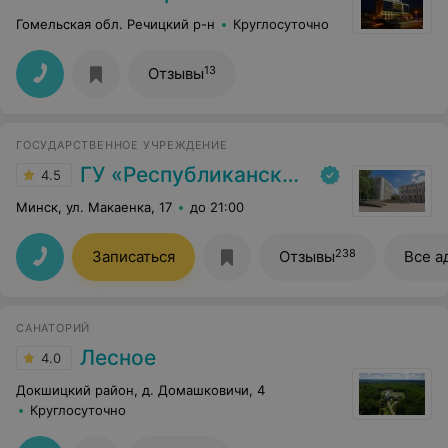
Гомельская обл. Речицкий р-н
Круглосуточно
13
Отзывы
ГОСУДАРСТВЕННОЕ УЧРЕЖДЕНИЕ
ГУ «Республиканский научно-практический центр медицинской экспертизы и реабилитаци»
4.5
Минск, ул. Макаенка, 17
до 21:00
238
Записаться
Отзывы
Все а
САНАТОРИЙ
Лесное
4.0
Докшицкий район, д. Домашковичи, 4
Круглосуточно