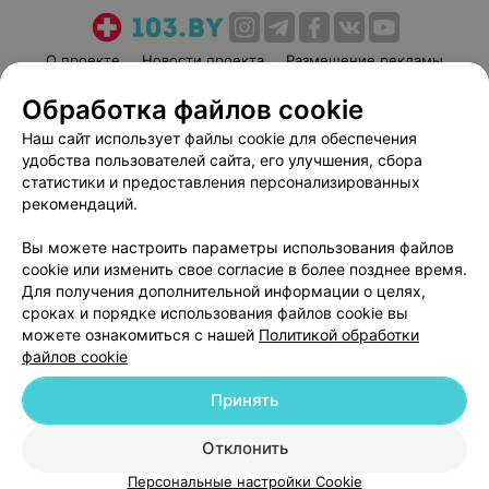
О проекте
Новости проекта
Размещение рекламы
Медицинский маркетинг
Публичный договор
Обработка файлов cookie
Пользовательское соглашение
Способы оплаты
Наш сайт использует файлы cookie для обеспечения
Вакансии
Партнеры
удобства пользователей сайта, его улучшения, сбора
статистики и предоставления персонализированных
Написать руководителю 103.by
рекомендаций.
Написать в поддержку
Персональные настройки cookie
Вы можете настроить параметры использования файлов
cookie или изменить свое согласие в более позднее время.
Обработка персональных данных
Для получения дополнительной информации о целях,
сроках и порядке использования файлов cookie вы
можете ознакомиться с нашей
Политикой обработки
файлов cookie
Принять
© 2026 ООО «Артокс Лаб», УНП 191700409
| 220012, Республика Беларусь,
Отклонить
г. Минск, улица Толбухина, 2, пом. 16 | help@103.by
Персональные настройки Cookie
Служба поддержки
+375 291212755