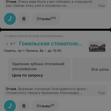
Отзыв
.
Очень рада была у вас побывать в очередной
раз. Сейчас хожу уже в основном на
Еще
профессиональную чистку ,т.к уже все вылечила, но
атмосфера и приветливый персонал конечно не
сравнится не с одной клиникой, спасибо вам.
254
Отзывы
СТОМАТОЛОГИЧЕСКАЯ ПОЛИКЛИНИКА
Гомельская стоматология
4.7
Гомель, пр-т Ленина, 8а
до 15:00
Удаление зубных отложений
ультразвуком
Все цены
Цена по запросу
Отзыв
.
Выражаю огромную благодарность врачу –
стоматологу-хирургу Курицкому Александру
Еще
Сергеевичу за высокий профессионализм, чуткое,
тактичное и внимательное отношение к пациенту! Я
очень боюсь лечить зубы, и любой визит к стоматологу
29
Отзывы
для меня связан с сильным стрессом и