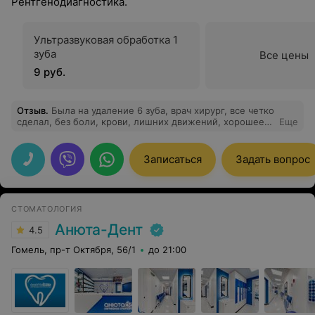
Рентгенодиагностика.
Ультразвуковая обработка 1
зуба
Все цены
9 руб.
Отзыв
.
Была на удаление 6 зуба, врач хирург, все четко
сделал, без боли, крови, лишних движений, хорошее
Еще
самочувствие после, хочу отметить
доброжелательный персонал и чистоту в
стоматологии. Рекомендую-врача хирурга 100%
Записаться
Задать вопрос
СТОМАТОЛОГИЯ
Анюта-Дент
4.5
Гомель, пр-т Октября, 56/1
до 21:00