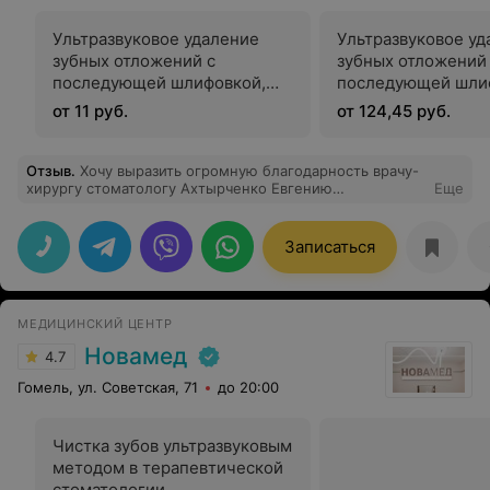
Ультразвуковое удаление
Ультразвуковое уд
зубных отложений с
зубных отложений
последующей шлифовкой,
последующей шли
полировкой + фторлак (1 зуб)
полировкой + фтор
от 11 руб.
от 124,45 руб.
челюсть)
Отзыв
.
Хочу выразить огромную благодарность врачу-
хирургу стоматологу Ахтырченко Евгению
Еще
Витальевичу. Удаляла верхнюю восьмерку, всем кто
боится рекомендую посетить именно Евгения
Витальевича. Перед удалением врач все объясняет ,
Записаться
что будет происходить, все прошло быстро и
безболезненно. Побольше бы таких грамотных, с
золотыми руками врачей.
МЕДИЦИНСКИЙ ЦЕНТР
Новамед
4.7
Гомель, ул. Советская, 71
до 20:00
Чистка зубов ультразвуковым
методом в терапевтической
стоматологии