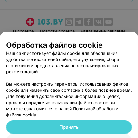
О проекте
Новости проекта
Размещение рекламы
Медицинский маркетинг
Публичный договор
Обработка файлов cookie
Пользовательское соглашение
Способы оплаты
Наш сайт использует файлы cookie для обеспечения
Вакансии
Партнеры
удобства пользователей сайта, его улучшения, сбора
статистики и предоставления персонализированных
Написать руководителю 103.by
рекомендаций.
Написать в поддержку
Персональные настройки cookie
Вы можете настроить параметры использования файлов
cookie или изменить свое согласие в более позднее время.
Обработка персональных данных
Для получения дополнительной информации о целях,
сроках и порядке использования файлов cookie вы
можете ознакомиться с нашей
Политикой обработки
файлов cookie
Принять
© 2026 ООО «Артокс Лаб», УНП 191700409
| 220012, Республика Беларусь,