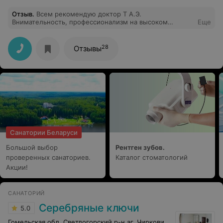
Отзыв
.
Всем рекомендую доктор Т А.Э.
Внимательность, профессионализм на высоком
Еще
уровне.
28
Отзывы
Санатории Беларуси
Большой выбор
Рентген зубов.
проверенных санаториев.
Каталог стоматологий
Акции!
САНАТОРИЙ
Серебряные ключи
5.0
Гомельская обл. Светлогорский р-н аг. Чирковичи