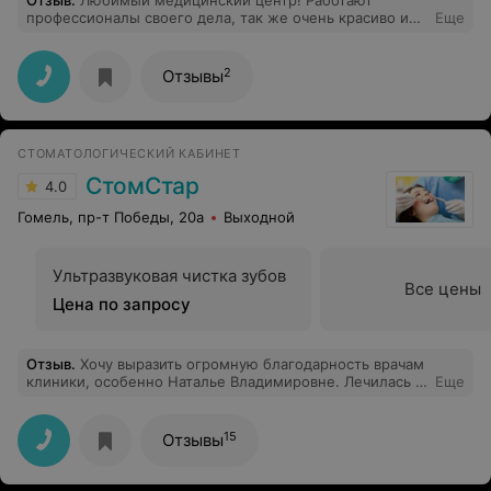
Отзыв
.
Любимый медицинский центр! Работают
профессионалы своего дела, так же очень красиво и
Еще
уютно. Была у Стоматолога Любовь Викторовны и
косметологов Ирэны и Карины.
2
Отзывы
СТОМАТОЛОГИЧЕСКИЙ КАБИНЕТ
СтомСтар
4.0
Гомель, пр-т Победы, 20а
Выходной
Ультразвуковая чистка зубов
Все цены
Цена по запросу
Отзыв
.
Хочу выразить огромную благодарность врачам
клиники, особенно Наталье Владимировне. Лечилась у
Еще
нее длительное время. Спасибо за ее труд, за ее
профессионализм, за чуткое отношение. Всем
рекомендую клинику "СтомСтар"
15
Отзывы