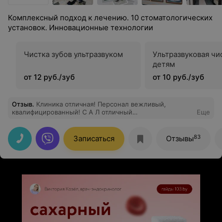
Комплексный подход к лечению. 10 стоматологических
установок. Инновационные технологии
Чистка зубов ультразвуком
Ультразвуковая чи
детям
от 12 руб./зуб
от 10 руб./зуб
Отзыв
.
Клиника отличная! Персонал вежливый,
квалифицированный! С А Л отличный
Еще
профессиональный хирург, всем советую!!! Спасибо за
работу!
83
Записаться
Отзывы