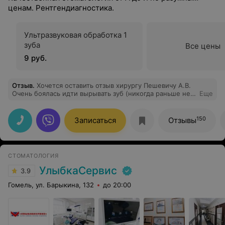
ценам. Рентгендиагностика.
Ультразвуковая обработка 1
зуба
Все цены
9 руб.
Отзыв
.
Хочется оставить отзыв хирургу Пешевичу А.В.
Очень боялась идти вырывать зуб (никогда раньше не
Еще
удаляла). Но врач очень расположил к себе юмором и
спокойствием. Удаление зуба прошло очень легко и
быстро. Врач действительно с большой буквы и
150
Записаться
Отзывы
определенно на своем месте. Выражаю ему огромную
благодарность!!! Он большой профессионал своего
дела!!!!!!!
СТОМАТОЛОГИЯ
УлыбкаСервис
3.9
Гомель, ул. Барыкина, 132
до 20:00