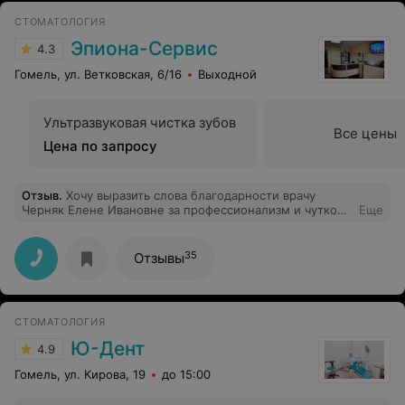
СТОМАТОЛОГИЯ
Эпиона-Сервис
4.3
Гомель, ул. Ветковская, 6/16
Выходной
Ультразвуковая чистка зубов
Все цены
Цена по запросу
Отзыв
.
Хочу выразить слова благодарности врачу
Черняк Елене Ивановне за профессионализм и чуткое
Еще
отношение к клиенту. Спасибо Вам огромное за
проделанную работу! Я осталась очень довольна!
Благодарных клиентов и всех Вам благ!
35
Отзывы
СТОМАТОЛОГИЯ
Ю-Дент
4.9
Гомель, ул. Кирова, 19
до 15:00