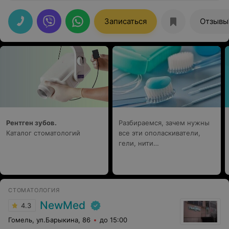
не могли помочь. Очень быстро, качественно и
красиво сделала сложный зуб. Огромная
благодарность!
Записаться
Отзывы
Рентген зубов.
Разбираемся, зачем нужны
Каталог стоматологий
все эти ополаскиватели,
гели, нити…
СТОМАТОЛОГИЯ
NewMed
4.3
Гомель, ул.Барыкина, 86
до 15:00