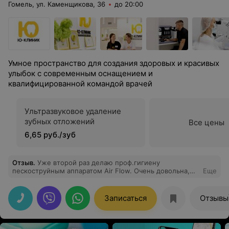
Гомель, ул. Каменщикова, 36
до 20:00
Умное пространство для создания здоровых и красивых
улыбок с современным оснащением и
квалифицированной командой врачей
Ультразвуковое удаление
зубных отложений
Все цены
6,65 руб./зуб
Отзыв
.
Уже второй раз делаю проф.гигиену
пескоструйным аппаратом Air Flow. Очень довольна,
Еще
быстро, аккуратно, чисто. По ощущениям намного
лучше обычной гигиены и совсем безболезненно. Врач
Ковалева Светлана Николаевна очень внимательная,
Записаться
Отзывы
аккуратная, все рассказывает, показывает. Дает
рекомендации на будущее. Рекомендую!