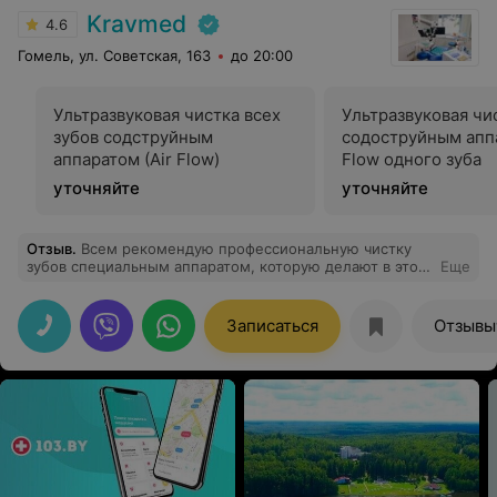
Kravmed
4.6
Гомель, ул. Советская, 163
до 20:00
Ультразвуковая чистка всех
Ультразвуковая чи
зубов содструйным
содоструйным аппа
аппаратом (Air Flow)
Flow одного зуба
уточняйте
уточняйте
Отзыв
.
Всем рекомендую профессиональную чистку
зубов специальным аппаратом, которую делают в этом
Еще
учреждений. Невероятные ощущения чистоты и
освобождения. Я просто в восторге! Делаю уже
второй раз. Все профессионально и очень комфортно,
Записаться
Отзывы
с заботой о пациенте. Благодарю за
высококачественную работу всего коллектива!