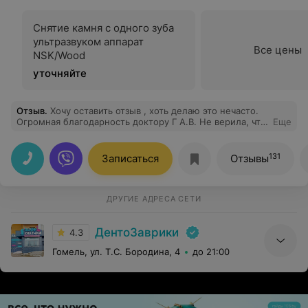
Снятие камня с одного зуба
ультразвуком аппарат
Все цены
NSK/Wood
уточняйте
Отзыв
.
Хочу оставить отзыв , хоть делаю это нечасто.
Огромная благодарность доктору Г А.В. Не верила, что
Еще
удалять сложный зуб можно именно так- с
пониманием состояния сидящего в кресле. Спасибо
Вам , доктор!
131
Записаться
Отзывы
ДРУГИЕ АДРЕСА СЕТИ
ДентоЗаврики
4.3
Гомель, ул. Т.С. Бородина, 4
до 21:00