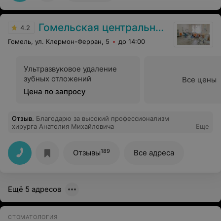
переживаниями. Но в этот раз удаление зуба мудрости
прошло быстро, безболезненно и спокойно. Побольше
бы таких специалистов! Спасибо Вам огромное,
Гомельская центральная городская стоматологическая поликлиника
доктор, за Вашу работу!
4.2
Гомель, ул. Клермон-Ферран, 5
до 14:00
Ультразвуковое удаление
зубных отложений
Все цены
Цена по запросу
Отзыв
.
Благодарю за высокий профессионализм
хирурга Анатолия Михайловича
Еще
189
Отзывы
Все адреса
Ещё 5 адресов
СТОМАТОЛОГИЯ