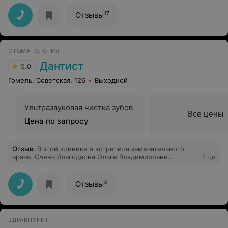
целый рубль, конечно, в их сторону. Не рекомендую.
17
Отзывы
СТОМАТОЛОГИЯ
Дантист
5.0
Гомель, Советская, 126
Выходной
Ультразвуковая чистка зубов
Все цены
Цена по запросу
Отзыв
.
В этой клинике я встретила замечательного
врача. Очень благодарна Ольге Владимировне
Еще
Картелёвой за её профессионализм, чуткость,
внимание и доброту. Большое ей СПАСИБО!
4
Отзывы
ЗДРАВПУНКТ