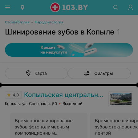
Стоматология
•
Пародонтология
Шинирование зубов в Копыле
1
Фильтры
Карта
Копыльская центральная районная больница
4.0
Копыль, ул. Советская, 50
Выходной
Временное шинирование
Временное шинир
зубов фотополимерным
зубов стекловоло
композиционным
лентой