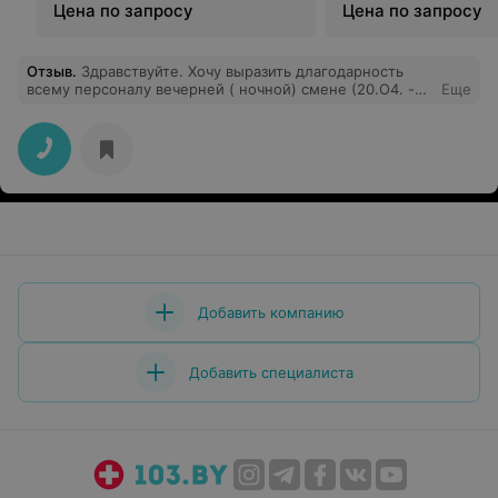
материалом
Цена по запросу
Цена по запросу
Отзыв
.
Здравствуйте. Хочу выразить длагодарность
всему персоналу вечерней ( ночной) смене (20.О4. -
Еще
21.04.) Копыльской ЦРБ, за своевременную,
профессионально оказанную мне помощь . Также
огромное спасибо экипажу скорой помощи,
прибывшиему вечером 20.04. В населённый пункт "
Подгорцы" Копыльского раена . Огромное вам спасибо
за ваш труд!!!
Добавить компанию
Добавить специалиста