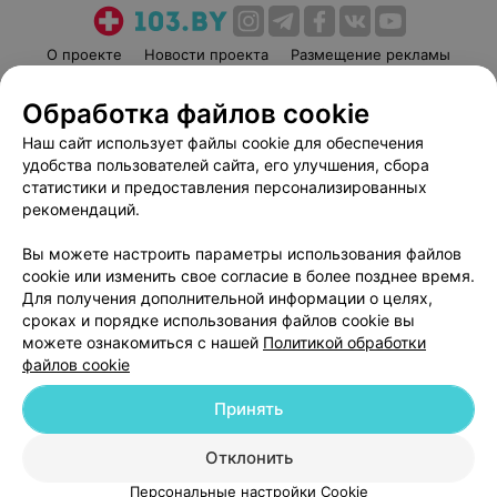
О проекте
Новости проекта
Размещение рекламы
Медицинский маркетинг
Публичный договор
Обработка файлов cookie
Пользовательское соглашение
Способы оплаты
Наш сайт использует файлы cookie для обеспечения
Вакансии
Партнеры
удобства пользователей сайта, его улучшения, сбора
Написать руководителю 103.by
статистики и предоставления персонализированных
рекомендаций.
Написать в поддержку
Персональные настройки cookie
Вы можете настроить параметры использования файлов
Обработка персональных данных
cookie или изменить свое согласие в более позднее время.
Для получения дополнительной информации о целях,
сроках и порядке использования файлов cookie вы
можете ознакомиться с нашей
Политикой обработки
файлов cookie
Принять
© 2026 ООО «Артокс Лаб», УНП 191700409
| 220012, Республика Беларусь,
г. Минск, улица Толбухина, 2, пом. 16 | help@103.by
Отклонить
Служба поддержки
+375 291212755
Персональные настройки Cookie