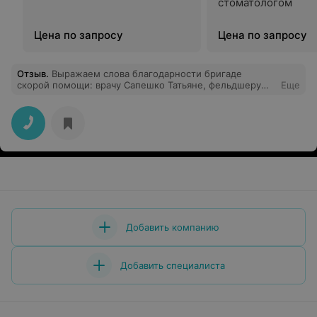
стоматологом
Цена по запросу
Цена по запросу
Отзыв
.
Выражаем слова благодарности бригаде
скорой помощи: врачу Сапешко Татьяне, фельдшеру
Еще
Миранович Евгению, водителю Козловскому
Владимиру за квалифицированную помощь нашей
маме Шидловской Леониде Ивановне, проживающей в
д.Скабин.Спасибо им за чуткое и внимательное
отношение,за доброту и внимательность.
Добавить компанию
Добавить специалиста