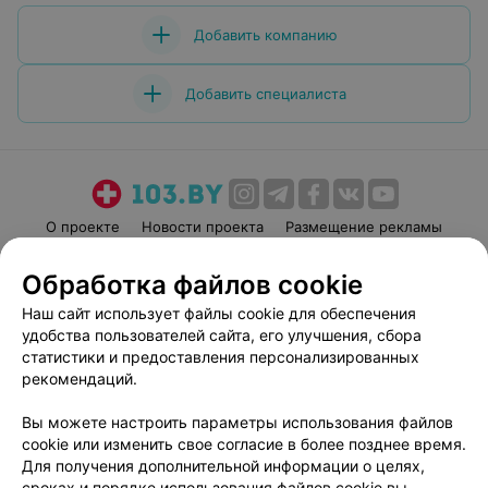
Добавить компанию
Добавить специалиста
О проекте
Новости проекта
Размещение рекламы
Медицинский маркетинг
Публичный договор
Обработка файлов cookie
Пользовательское соглашение
Способы оплаты
Наш сайт использует файлы cookie для обеспечения
Вакансии
Партнеры
удобства пользователей сайта, его улучшения, сбора
Написать руководителю 103.by
статистики и предоставления персонализированных
рекомендаций.
Написать в поддержку
Персональные настройки cookie
Вы можете настроить параметры использования файлов
Обработка персональных данных
cookie или изменить свое согласие в более позднее время.
Для получения дополнительной информации о целях,
сроках и порядке использования файлов cookie вы