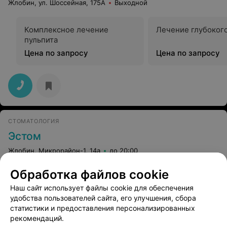
Жлобин, ул. Шоссейная, 175А
Выходной
Комплексное лечение
Лечение глубоког
пульпита
Цена по запросу
Цена по запросу
СТОМАТОЛОГИЯ
Эстом
Жлобин, Микрорайон-1, 14а
до 20:00
Обработка файлов cookie
Пародонтология
Лечение глубоког
Наш сайт использует файлы cookie для обеспечения
Цена по запросу
Цена по запросу
удобства пользователей сайта, его улучшения, сбора
статистики и предоставления персонализированных
рекомендаций.