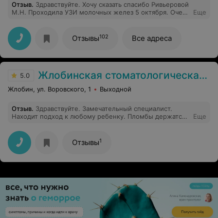
Отзыв
.
Здравствуйте. Хочу сказать спасибо Ривьеровой
М.Н. Проходила УЗИ молочных желез 5 октября. Очень
Еще
внимальный врач, распознала опухоль. Благодаря
этому началось своевременное лечение
102
Отзывы
Все адреса
Жлобинская стоматологическая поликлиника
5.0
Жлобин, ул. Воровского, 1
Выходной
Отзыв
.
Здравствуйте. Замечательный специалист.
Находит подход к любому ребенку. Пломбы держатся
Еще
отлично. Ребенок ее очень любит и не боится идти
лечить зубки. Всегда подскажет и посоветует. Мы
очень довольны, что встретили такого врача.
1
Отзывы