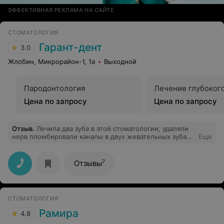
ЭФФЕКТИВНАЯ РЕКЛАМА НА САЙТЕ
СТОМАТОЛОГИЯ
Гарант-дент
3.0
Жлобин, Микрорайон-1, 1а
Выходной
Пародонтология
Лечение глубоког
Цена по запросу
Цена по запросу
Отзыв
.
Лечила два зуба в этой стоматологии, удаляли
нерв пломбировали каналы в двух жевательных зубах.
Еще
В итоге спустя какое- то время они дали о себе знать,
снимок показал три прикорневые кисты (кость стерта).
Не качественный материал, плохо запломбированные
7
Отзывы
каналы, !!! Не советую обращаться к таким "врачам",
которые так "лечат" зубы!!!
СТОМАТОЛОГИЯ
Рамира
4.8