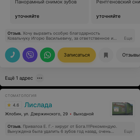
Панорамный снимок зубов
Рентгеновский сни
уточняйте
уточняйте
Отзыв
.
Хочу выразить особую благодарность
Ковальчуку Игорю Васильевичу, за ответственное и
Еще
заботливое отношение к пациенту. Он всегда готов
внимательно выслушать меня, ответить на все вопросы
и обеспечить необходимую консультативную и
Записаться
Отзывы
практическую помощь при подготовке к дальнейшему
протезированию.В течение всего периода работы с
временным протезированием,отношение врача
создавало атмосферу поддержки и комфорта, что
Ещё 1 адрес
очень важно для любого пациента в начале всей
работы,теперь я спокойно и не боясь смогу
продолжать дальнейший этап лечения!
СТОМАТОЛОГИЯ
Лислада
4.6
Жлобин, ул. Дзержинского, 29
Выходной
Отзыв
.
Привалоа Е. Г.- хирург от Бога.!!!Рекомендую.
Вынуждена была удалить 6 зубов год назад, очень
Еще
боялась, благодарна судьбе, что попала к нему.