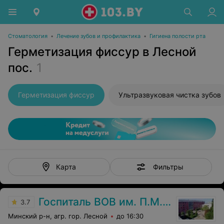
Стоматология
•
Лечение зубов и профилактика
•
Гигиена полости рта
Герметизация фиссур в Лесной
пос.
1
Герметизация фиссур
Ультразвуковая чистка зубов
Фильтры
Карта
Госпиталь ВОВ им. П.М. Машерова
3.7
Минский р-н, агр. гор. Лесной
до 16:30