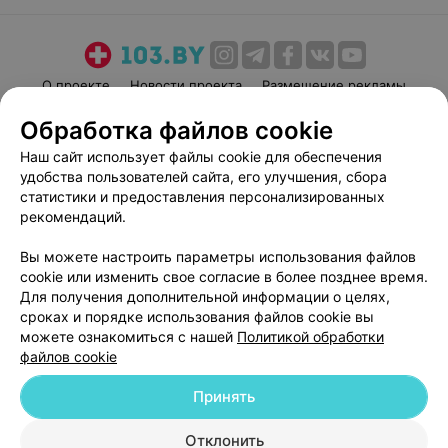
всём,успехов в трудной работе, побольше
благодарных пациентов!
О проекте
Новости проекта
Размещение рекламы
Медицинский маркетинг
Публичный договор
Обработка файлов cookie
Пользовательское соглашение
Способы оплаты
Наш сайт использует файлы cookie для обеспечения
Вакансии
Партнеры
удобства пользователей сайта, его улучшения, сбора
статистики и предоставления персонализированных
Написать руководителю 103.by
рекомендаций.
Написать в поддержку
Персональные настройки cookie
Вы можете настроить параметры использования файлов
cookie или изменить свое согласие в более позднее время.
Обработка персональных данных
Для получения дополнительной информации о целях,
сроках и порядке использования файлов cookie вы
можете ознакомиться с нашей
Политикой обработки
файлов cookie
Принять
© 2026 ООО «Артокс Лаб», УНП 191700409
| 220012, Республика Беларусь,
Отклонить
г. Минск, улица Толбухина, 2, пом. 16 | help@103.by