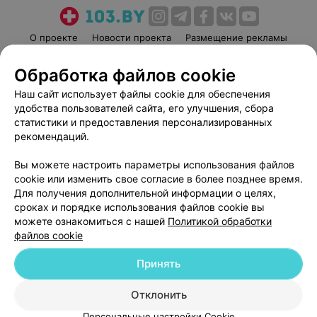
О проекте
Новости проекта
Размещение рекламы
Медицинский маркетинг
Публичный договор
Обработка файлов cookie
Пользовательское соглашение
Способы оплаты
Наш сайт использует файлы cookie для обеспечения
Вакансии
Партнеры
удобства пользователей сайта, его улучшения, сбора
Написать руководителю 103.by
статистики и предоставления персонализированных
рекомендаций.
Написать в поддержку
Персональные настройки cookie
Вы можете настроить параметры использования файлов
Обработка персональных данных
cookie или изменить свое согласие в более позднее время.
Для получения дополнительной информации о целях,
сроках и порядке использования файлов cookie вы
можете ознакомиться с нашей
Политикой обработки
файлов cookie
Принять
© 2026 ООО «Артокс Лаб», УНП 191700409
| 220012, Республика Беларусь,
г. Минск, улица Толбухина, 2, пом. 16 | help@103.by
Отклонить
Служба поддержки
+375 291212755
Персональные настройки Cookie