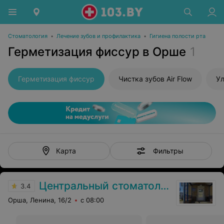
Стоматология
•
Лечение зубов и профилактика
•
Гигиена полости рта
Герметизация фиссур в Орше
1
Герметизация фиссур
Чистка зубов Air Flow
Ул
Фильтры
Карта
Центральный стоматологический кабинет
3.4
Орша, Ленина, 16/2
с 08:00