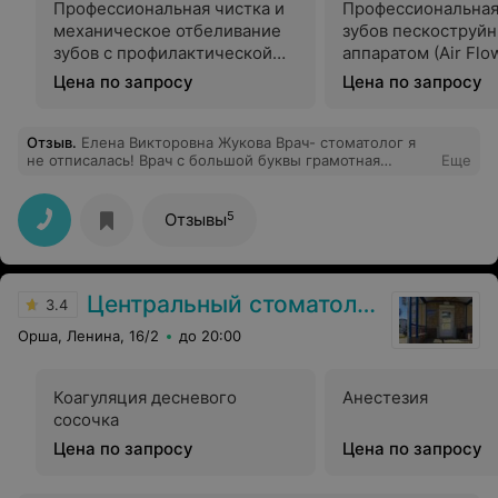
Профессиональная чистка и
Профессиональная
механическое отбеливание
зубов пескоструй
зубов с профилактической
аппаратом (Air Flow
обработкой
зубов)
Цена по запросу
Цена по запросу
фторпрепаратами (10 зубов)
Отзыв
.
Елена Викторовна Жукова Врач- стоматолог я
не отписалась! Врач с большой буквы грамотная
Еще
порядочная Уже много лет лечу у неё зубы! Долго
выбирала стоматолога зубы у меня проблемные..
Горжусь что у нас в Орше есть такие
5
Отзывы
квалифицированные аккуратные грамотные врачи как
ЕЛЕНА ВИКТОРОВНА ЖУКОВА! Низкий ей поклон!
Центральный стоматологический кабинет
3.4
Орша, Ленина, 16/2
до 20:00
Коагуляция десневого
Анестезия
сосочка
Цена по запросу
Цена по запросу