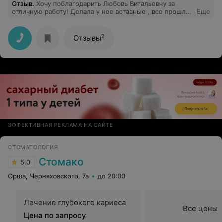
Отзыв
.
Хочу поблагодарить Любовь Витальевну за
отличную работу! Делала у нее вставные , все прошло
Еще
быстро, качественно, результат очень хороший! В
общении очень приятный человек и как специалист
высококвалифицированный . Всем рекомендую
2
Отзывы
данного врача!
ЭФФЕКТИВНАЯ РЕКЛАМА НА САЙТЕ
СТОМАТОЛОГИЯ
Стомако
5.0
Орша, Черняховского, 7а
до 20:00
Лечение глубокого кариеса
Все цены
Цена по запросу