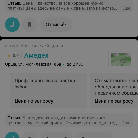
Отзыв
.
Цена = качество, за все хорошее нужно
платить! Цены здесь не самые низкие, зато качество
Еще
работы на высоте
15
Отзывы
СТОМАТОЛОГИЧЕСКИЙ ЦЕНТР
Амедея
5.0
Орша, ул. Могилевская, 85а
до 21:00
Профессиональная чистка
Стоматологическ
зубов
обследование при
первичном обращ
Цена по запросу
Цена по запросу
Отзыв
.
Благодарю команду стоматологического
центра за душевный приём! Лечимся уже не один год в
Еще
данном центре всей семьей, лучшие врачи и
медсестры. Отношение к пациенту на высоте.
58