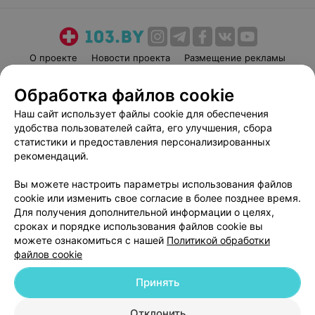
О проекте
Новости проекта
Размещение рекламы
Медицинский маркетинг
Публичный договор
Обработка файлов cookie
Пользовательское соглашение
Способы оплаты
Наш сайт использует файлы cookie для обеспечения
Вакансии
Партнеры
удобства пользователей сайта, его улучшения, сбора
Написать руководителю 103.by
статистики и предоставления персонализированных
рекомендаций.
Написать в поддержку
Персональные настройки cookie
Вы можете настроить параметры использования файлов
Обработка персональных данных
cookie или изменить свое согласие в более позднее время.
Для получения дополнительной информации о целях,
сроках и порядке использования файлов cookie вы
можете ознакомиться с нашей
Политикой обработки
файлов cookie
Принять
© 2026 ООО «Артокс Лаб», УНП 191700409
| 220012, Республика Беларусь,
г. Минск, улица Толбухина, 2, пом. 16 | help@103.by
Отклонить