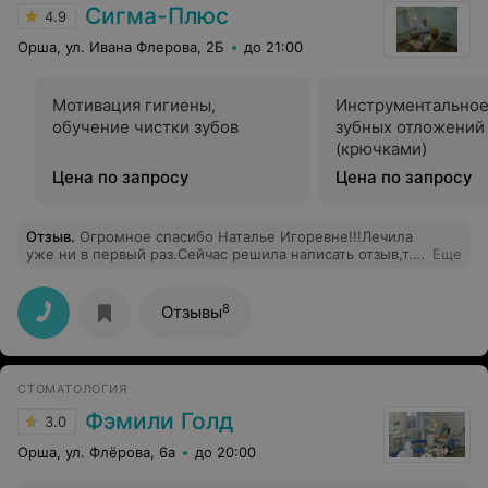
Сигма-Плюс
4.9
Орша, ул. Ивана Флерова, 2Б
до 21:00
Мотивация гигиены,
Инструментальное
обучение чистки зубов
зубных отложений
(крючками)
Цена по запросу
Цена по запросу
Отзыв
.
Огромное спасибо Наталье Игоревне!!!Лечила
уже ни в первый раз.Сейчас решила написать отзыв,т.к.
Еще
пришлось лечить передние зубы и просто в
восторге.Залечила идеально!!!Раньше лечила задние и
пломбы стоят уже много лет.Всем рекомендую!!!
8
Отзывы
СТОМАТОЛОГИЯ
Фэмили Голд
3.0
Орша, ул. Флёрова, 6а
до 20:00