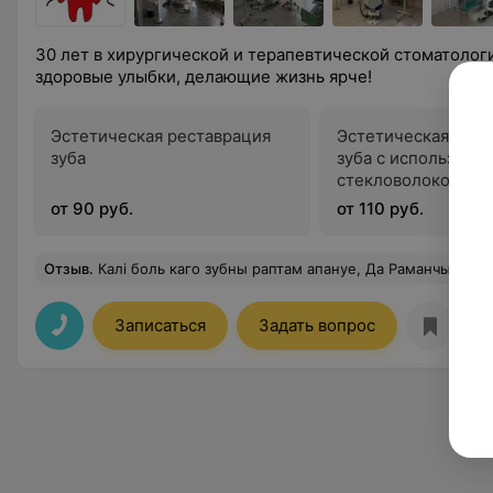
30 лет в хирургической и терапевтической стоматолог
здоровые улыбки, делающие жизнь ярче!
Эстетическая реставрация
Эстетическая рест
зуба
зуба с использова
стекловолоконног
от 90 руб.
от 110 руб.
Отзыв
.
Калі боль каго зубны раптам апануе, Да Раманчыкавай йдзіце Вас яна уратуе! Хай даведаюцца людзі, што у Рагачове, Стаматолаг ёсць цудоуны-майстар на усе рукі! На высокім усё узроуні у яе вядзецца, Бо цаалкам сваёй справе яна аддаецца! Ювелірнай яе працы не ацэніць толькі той, Хто сваё схавау сумленне за бяздушнасці сцяной… Хай усмешкаю іграе, шчасліва гледзячы на мір, С
Записаться
Задать вопрос