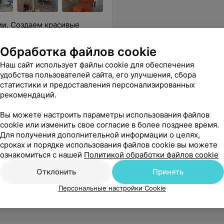
ии. Создаем красивые
Обработка файлов cookie
аврация
Наш сайт использует файлы cookie для обеспечения
нием
удобства пользователей сайта, его улучшения, сбора
Все цены
о штифта
статистики и предоставления персонализированных
рекомендаций.
Вы можете настроить параметры использования файлов
таматалогія такая са сціплай назваю як МІР! Дэвіз лякарні відавочны, Усмешка на усе трыццаць два зубочка! Бо кожнай ведама істоце, Пачатак у здароуя у роце!
Еще
cookie или изменить свое согласие в более позднее время.
Для получения дополнительной информации о целях,
сроках и порядке использования файлов cookie вы можете
22
Отзывы
ознакомиться с нашей
Политикой обработки файлов cookie
Отклонить
Принять
Персональные настройки Cookie