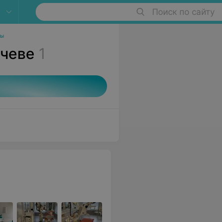
Поиск по сайту
ры
ачеве
1