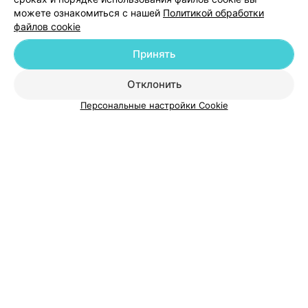
Добавить специалиста
предложите перезаписаться
можете ознакомиться с нашей
Политикой обработки
файлов cookie
Принять
Отклонить
О проекте
Новости проекта
Размещение рекламы
Персональные настройки Cookie
Медицинский маркетинг
Публичный договор
Пользовательское соглашение
Способы оплаты
Вакансии
Партнеры
Написать руководителю 103.by
Написать в поддержку
Персональные настройки cookie
Обработка персональных данных