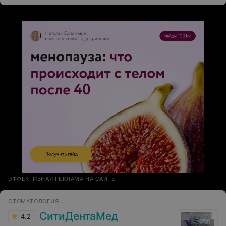
Европе. Вижу уровень из жизни и обслуживания. А
возвращаясь домой требую того же и в наших
магазинах, клиника и т.д. Клиника "Экостом"
соответствует европейскому уровню обслуживания,
по моему мнению, на 101%! Рекомендую!
ЭФФЕКТИВНАЯ РЕКЛАМА НА САЙТЕ
СТОМАТОЛОГИЯ
СитиДентаМед
4.2