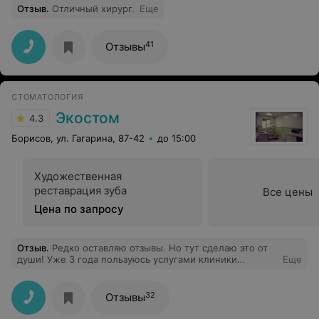
Отзыв
.
Отличный хирург.
Еще
41
Отзывы
СТОМАТОЛОГИЯ
Экостом
4.3
Борисов, ул. Гагарина, 87-42
до 15:00
Художественная
реставрация зуба
Все цены
Цена по запросу
Отзыв
.
Редко оставляю отзывы. Но тут сделаю это от
души! Уже 3 года пользуюсь услугами клиники
Еще
"Экостом". Менять не планирую. Очень доволен как
обслуживанием, так и качеством их работы. До этого
перепробовал много частников и стоматологических
32
Отзывы
кабинетов, но везде что-то не устраивало. Я вообще
очень принципиальный пациент. Часто бываю в