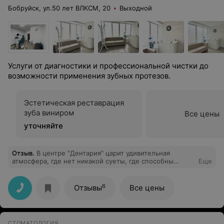
Бобруйск, ул.50 лет ВЛКСМ, 20
Выходной
Услуги от диагностики и профессиональной чистки до
возможности применения зубных протезов.
Эстетическая реставрация
зуба виниром
Все цены
уточняйте
Отзыв
.
В центре "Дентария" царит удивительная
атмосфера, где нет никакой суеты, где способны
Еще
оказать помощь, в которой тебе было отказано в
других мед.центрах. Но самое главное-это
замечательный дружный коллектив, в котором
6
Отзывы
Все цены
работают настоящие профессионалы, которым можно
довериться. Лечение проходит в приятной атмосфере,
все качественно и быстро.
СТОМАТОЛОГИЯ