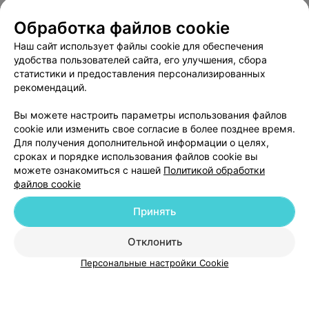
виниры
Все цены
Цена по запросу
Обработка файлов cookie
Наш сайт использует файлы cookie для обеспечения
удобства пользователей сайта, его улучшения, сбора
Отзыв
.
Лечу зубы в этой стоматологии уже 18 лет. И
все пломбы очень качественные и стоят до сих пор.
Еще
статистики и предоставления персонализированных
Переехала в другой город, там искала своего
рекомендаций.
стоматолога, но все было не то. В итоге все равно
езжу в Эстет-Гарант, когда бываю в Бобруйске.
24
Отзывы
Вы можете настроить параметры использования файлов
Огромное спасибо доктору Снежане Ивановне за
качественное лечение, доброе и внимательное
cookie или изменить свое согласие в более позднее время.
отношение!!! Она всегда очень чуткая, если есть
Для получения дополнительной информации о целях,
беспокойство, все расскажет, что и как будет делаться,
сроках и порядке использования файлов cookie вы
даст консультацию по дальнейшему уходу. Спасибо
можете ознакомиться с нашей
Политикой обработки
огромное за ваш труд!
файлов cookie
Принять
Добавить компанию
Отклонить
Добавить специалиста
Персональные настройки Cookie