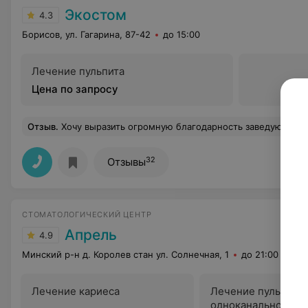
Экостом
4.3
Борисов, ул. Гагарина, 87-42
до 15:00
Лечение пульпита
Цена по запросу
Отзыв
.
Хочу выразить огромную благодарность заведующей Анжеле Евгеньевне и Эдуарду Рома
32
Отзывы
СТОМАТОЛОГИЧЕСКИЙ ЦЕНТР
Апрель
4.9
Минский р-н д. Королев стан ул. Солнечная, 1
до 21:00
Лечение кариеса
Лечение пульпита
одноканального зу