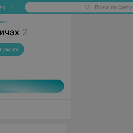
ичи
Поиск по сайту
ология
ичах
2
пульпита