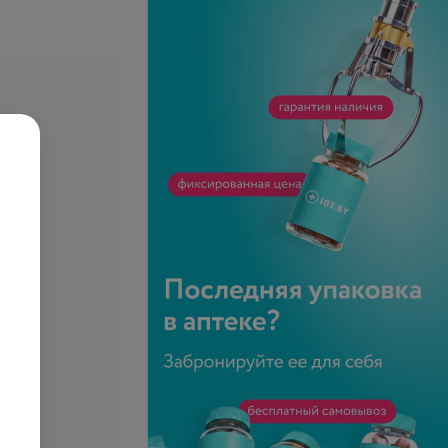
пульпита
Лечение пульпита молочного
льного зуба в 3
зуба