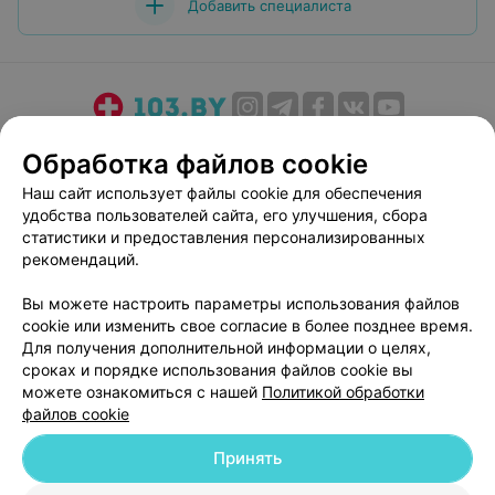
Добавить специалиста
О проекте
Новости проекта
Размещение рекламы
Обработка файлов cookie
Медицинский маркетинг
Публичный договор
Наш сайт использует файлы cookie для обеспечения
Пользовательское соглашение
Способы оплаты
удобства пользователей сайта, его улучшения, сбора
Вакансии
Партнеры
статистики и предоставления персонализированных
рекомендаций.
Написать руководителю 103.by
Написать в поддержку
Вы можете настроить параметры использования файлов
cookie или изменить свое согласие в более позднее время.
Персональные настройки cookie
Для получения дополнительной информации о целях,
Обработка персональных данных
сроках и порядке использования файлов cookie вы
можете ознакомиться с нашей
Политикой обработки
файлов cookie
Принять