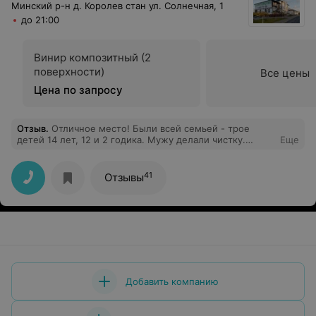
Минский р-н д. Королев стан ул. Солнечная, 1
до 21:00
Винир композитный (2
поверхности)
Все цены
Цена по запросу
Отзыв
.
Отличное место! Были всей семьей - трое
детей 14 лет, 12 и 2 годика. Мужу делали чистку.
Еще
Средней дочери поставили пломбу. Врач очень
понравилась, все рассказала и очень внимательно
осмотрела всех! Очень приятный персонал! Красивое
41
Отзывы
место. Младшей включили мультики и дали Лего.
Рекомендую данное место. Теперь мы только сюда!
Добавить компанию