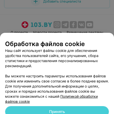
Добавить специалиста
О проекте
Новости проекта
Размещение рекламы
Медицинский маркетинг
Публичный договор
Обработка файлов cookie
Пользовательское соглашение
Способы оплаты
Наш сайт использует файлы cookie для обеспечения
Вакансии
Партнеры
удобства пользователей сайта, его улучшения, сбора
статистики и предоставления персонализированных
Написать руководителю 103.by
рекомендаций.
Написать в поддержку
Персональные настройки cookie
Вы можете настроить параметры использования файлов
cookie или изменить свое согласие в более позднее время.
Обработка персональных данных
Для получения дополнительной информации о целях,
сроках и порядке использования файлов cookie вы
можете ознакомиться с нашей
Политикой обработки
файлов cookie
Принять