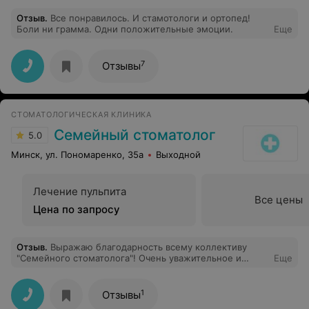
Отзыв
.
Все понравилось. И стамотологи и ортопед!
Боли ни грамма. Одни положительные эмоции.
Еще
7
Отзывы
СТОМАТОЛОГИЧЕСКАЯ КЛИНИКА
Семейный стоматолог
5.0
Минск, ул. Пономаренко, 35а
Выходной
Лечение пульпита
Все цены
Цена по запросу
Отзыв
.
Выражаю благодарность всему коллективу
"Семейного стоматолога"! Очень уважительное и
Еще
внимательное отношение к пациенту, индивидуальный
подход к каждому, все очень доброжелательные.
Лечение прошло СОВСЕМ НЕ БОЛЬНО! Теперь не буду
1
Отзывы
бояться посещать стоматолога. Отдельно спасибо