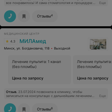
все понравилось! И сама стоматология и процедура:
Еще
так хорошо и тщательно мне ещё не чистили) Врач
Ярослав Щербин очень внимательный, вежливый, учёл
в процедуре особенности моих зубов и чистка прошла
4
Отзывы
безболезненно. Спасибо большое!
МЕДИЦИНСКИЙ ЦЕНТР
МИЛАмед
4.3
Минск, ул. Богдановича, 118
Выходной
Лечение пульпита: 1 канал
Лечение пульпита:
(без пломбы)
(без пломбы)
Цена по запросу
Цена по запросу
Отзыв
.
23.07.2024 позвонила в клинику, чтобы
записаться на консультацю с дальнейшим лечением
Еще
(клинику рекомендовали друзья), администратор
начала распрашивать в чем проблема (видимо, там
«сидит врач»). Я указала на то, что хотела бы получить
8
Отзывы
помощь в лечении, после другого врача(не из этой