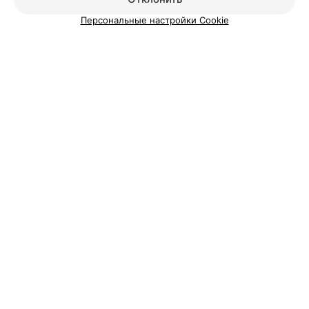
Персональные настройки Cookie
О проекте
Новости проекта
Размещение рекламы
Медицинский маркетинг
Публичный договор
Пользовательское соглашение
Способы оплаты
Вакансии
Партнеры
Написать руководителю 103.by
Написать в поддержку
Персональные настройки cookie
Обработка персональных данных
© 2026 ООО «Артокс Лаб», УНП 191700409
| 220012, Республика Беларусь,