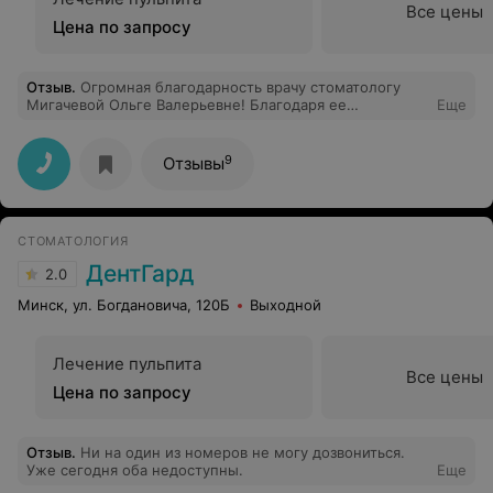
Все цены
Цена по запросу
Отзыв
.
Огромная благодарность врачу стоматологу
Мигачевой Ольге Валерьевне! Благодаря ее
Еще
профессионализму сын перестал бояться лечить зубы.
Даже не надеялась на такое чудо! До нее зубы
лечились только под общим наркозом. Спасибо Вам!
9
Отзывы
СТОМАТОЛОГИЯ
ДентГард
2.0
Минск, ул. Богдановича, 120Б
Выходной
Лечение пульпита
Все цены
Цена по запросу
Отзыв
.
Ни на один из номеров не могу дозвониться.
Уже сегодня оба недоступны.
Еще