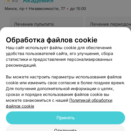
Академия
5.0
Минск, пр-т Независимости, 77
до 15:00
Лечение пульпита
Лечение периодон
Цена по запросу
Цена по запросу
Обработка файлов cookie
Наш сайт использует файлы cookie для обеспечения
Отзыв
.
Отличная стоматология. Спасибо всем врачам и
персоналу. Лечусь всей семьей уже 15 лет. И всем
Еще
удобства пользователей сайта, его улучшения, сбора
рекомендую!
статистики и предоставления персонализированных
рекомендаций.
2
Отзывы
Вы можете настроить параметры использования файлов
cookie или изменить свое согласие в более позднее время.
Для получения дополнительной информации о целях,
сроках и порядке использования файлов cookie вы
можете ознакомиться с нашей
Политикой обработки
файлов cookie
Добавить компанию
Принять
Добавить специалиста
Отклонить