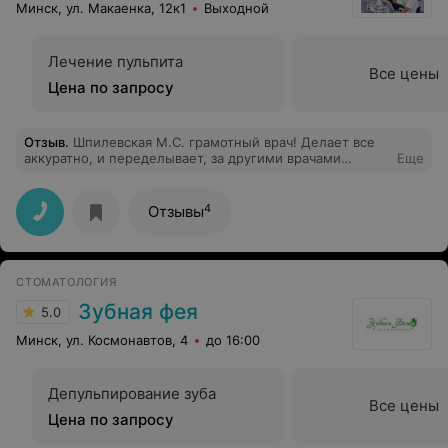
Минск, ул. Макаенка, 12к1
Выходной
Лечение пульпита
Все цены
Цена по запросу
Отзыв
.
Шпилевская М.С. грамотный врач! Делает все
аккуратно, и переделывает, за другими врачами
Еще
работы, дает рекомендации (очень ценные). Мне
перестали болеть зубы, спасибо вам большое!!!
4
Отзывы
СТОМАТОЛОГИЯ
Зубная фея
5.0
Минск, ул. Космонавтов, 4
до 16:00
Депульпирование зуба
Все цены
Цена по запросу