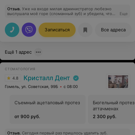
Отзыв
.
Уже на входе милая администратор любезно
выслушала моё горе (сломанный зуб) и убедила, что
Еще
это вовсе не горе :) Запись была сделана на
ближайшее время. И вскоре всё починено. Выражаю
благодарность всему коллективу клиники "Смайл-
Записаться
Все адреса
Дент". В особенности Горда Ирине Александровне за
профессионализм и отзывчивость. А так же Наталье
Викторовне за открытие такой прекрасной клиники и
за таких потрясающих сотрудников, которые всегда
Ещё 1 адрес
находят подход к каждому клиенту. Долгих лет
службы и процветания клинике. Теперь только у Вас!
СТОМАТОЛОГИЯ
Кристалл Дент
4.8
Гомель, ул. Советская, 99Б
с 08:00
Съемный ацеталовый протез
Бюгельный протез
аттачменах
от 900 руб.
2 300 руб.
Отзыв
.
Сегодня первый раз пришлось удалить зуб.