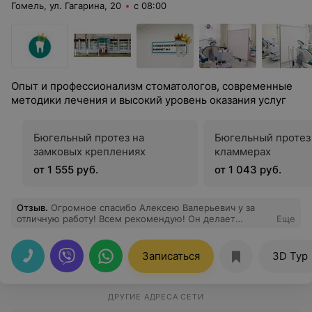
Гомель, ул. Гагарина, 20
с 08:00
Опыт и профессионализм стоматологов, современные
методики лечения и высокий уровень оказания услуг
Бюгельный протез на
Бюгельный протез
замковых креплениях
кламмерах
от 1 555 руб.
от 1 043 руб.
Отзыв
.
Огромное спасибо Алексею Валерьевич у за
отличную работу! Всем рекомендую! Он делает
Еще
невозможное! Спасибо хирургу! Отличный специалист!
Девочки администраторы очень приятные в общении!
Клиника оправдывае своё название “ красивые зубы»
Записаться
3D Тур
спасибо за всё!!!!
ДРУГИЕ АДРЕСА СЕТИ