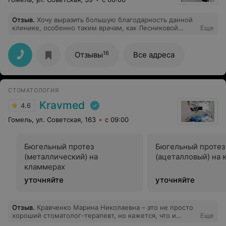
Отзыв
.
Хочу выразить большую благодарность данной
клинике, особенно таким врачам, как Лесниковой
Еще
Татьяне Николаевне и Андрущенко Алексею
Николаевичу за их подход и профессионализм! Теперь,
благодаря им, я не боюсь ходить к стоматологам)
16
Отзывы
Все адреса
СТОМАТОЛОГИЯ
Kravmed
4.6
Гомель, ул. Советская, 163
с 09:00
Бюгельный протез
Бюгельный протез
(металлический) на
(ацеталловый) на 
кламмерах
уточняйте
уточняйте
Отзыв
.
Кравченко Марина Николаевна – это не просто
хороший стоматолог-терапевт, но кажется, что и
Еще
психолог. Моя дочь не давалась лечить зубы нигде и