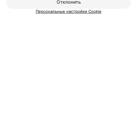
Отклонить
Персональные настройки Cookie
О проекте
Новости проекта
Размещение рекламы
Медицинский маркетинг
Публичный договор
Пользовательское соглашение
Способы оплаты
Вакансии
Партнеры
Написать руководителю 103.by
Написать в поддержку
Персональные настройки cookie
Обработка персональных данных