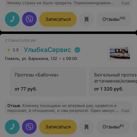
Моему страху не было предела. Порекомендовали
Еще
хирурга Пешевича Андрея Владимировича. И это
действительно волшебник с золотыми руками!!! Все
прошло замечательно, быстро и без боли! Огромное
150
Записаться
Отзывы
спасибо!!!!
СТОМАТОЛОГИЯ
УлыбкаСервис
3.9
Гомель, ул. Барыкина, 132
с 09:00
Протезы «Бабочка»
Бюгельный протез
аттачменах/кламе
от 77 руб.
от 1 320 руб.
Отзыв
.
Клинику посещаем не впервый раз, нравится и
персонал, и отношение, и сам результат. Один минус,
Еще
что не всегда возможно попасть именно по своему
времени, в остальном только положительные эмоции.
Благодарим Бондареву А. Д. за вежливость и
83
Записаться
Отзывы
профессионализм!