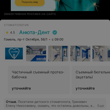
ЭФФЕКТИВНАЯ РЕКЛАМА НА САЙТЕ
СТОМАТОЛОГИЯ
Анюта-Дент
4.5
Гомель, пр-т Октября, 56/1
с 09:00
Частичный съемный протез-
Съемный бюгельн
бабочка
(ацеталь)
уточняйте
уточняйте
Отзыв
.
Посетили детского стоматолога, Гриневич
Елену Николаевну, сказать, что остались довольны, это
Еще
ничего не сказать. Мы в полном восторге, я и мой 6