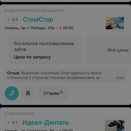
СТОМАТОЛОГИЧЕСКИЙ КАБИНЕТ
СтомСтар
4.0
Гомель, пр-т Победы, 20а
с 09:00
Бюгельное протезирование
зубов
Все цены
Цена по запросу
Отзыв
.
Выражаю огромную благодарность врачу-
стоматологу Стрижак Наталье Владимировне за
Еще
качественное лечение и внимательное отношение.....
Замечательные доктор....Большое ей человеческое
спасибо!!!!
15
Отзывы
СТОМАТОЛОГИЯ
Идеал-Денталь
4.7
Гомель, ул. Советская, 39
с 08:00