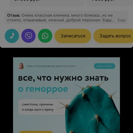
Отзыв
.
Очень классная клиника, много боялась ,но не
стоило, отзывчивый, нежный ,доброй персонал. Буду
Еще
всем рекомендовать , ещё не раз приеду в клинику ..
очень понравилось, огромная благодарность
персоналу и врачу который слушал мои вопли
Записаться
Задать вопрос