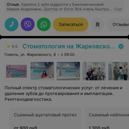
Отзыв
.
Удаляла 2 зуба мудрости у Емельянчиковой
Марии Андреевны. Доктор от Бога. Всё очень быстро и
Еще
безболезненно. Всегда на позитиве! Также огромное
спасибо медсестре хирургического кабинета. Лучшая
команда! Рекомендую!
Записаться
Отзывы
Стоматология на Жарковского
5.0
Гомель, ул. Жарковского, 8
с 09:00
Полный спектр стоматологических услуг: от лечения и
удаление зубов до протезирования и имплантации.
Рентгенодиагностика.
Съемный ацеталовый протез
Съемный нейлоно
от 900 руб.
1 300 руб.