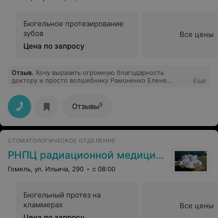
Бюгельное протезирование
зубов
Все цены
Цена по запросу
Отзыв
.
Хочу выразить огромную благодарность
доктору и просто волшебнику Рамоненко Елене
Еще
Викторовне за её внимание к пациентам. Это не
просто доктор,это доктор с большой буквы!. Спасибо
Вам Елена Викторовна за ваш труд и внимание!!! А
5
Отзывы
также хочу весь женский персонал поздравить с 8
Марта.
СТОМАТОЛОГИЧЕСКОЕ ОТДЕЛЕНИЕ
РНПЦ радиационной медицины
Гомель, ул. Ильича, 290
с 08:00
Бюгельный протез на
кламмерах
Все цены
Цена по запросу