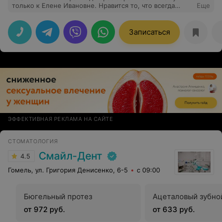
только к Елене Ивановне. Нравится то, что всегда
Еще
уточнит и пояснит что делаем, все нужные и важные
моменты учитывает. На приёме всегда внимательна, и
если нужно разрядить обстановку своей улыбкой.
Записаться
Добрый и весёлый врач. Кайф
ЭФФЕКТИВНАЯ РЕКЛАМА НА САЙТЕ
СТОМАТОЛОГИЯ
Смайл-Дент
4.5
Гомель, ул. Григория Денисенко, 6-5
с 09:00
Бюгельный протез
Ацеталовый зубно
от 972 руб.
от 633 руб.