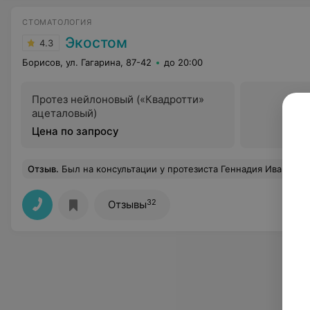
СТОМАТОЛОГИЯ
Экостом
4.3
Борисов, ул. Гагарина, 87-42
до 20:00
Протез нейлоновый («Квадротти»
ацеталовый)
Цена по запросу
Отзыв
.
Был на консультации у протезиста Геннадия Ивановича, сразу не понравилось, что после предыдущего пациента не помыл руки, ни чем необработал сра
32
Отзывы