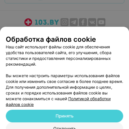
О проекте
Новости проекта
Размещение рекламы
Обработка файлов cookie
Медицинский маркетинг
Публичный договор
Наш сайт использует файлы cookie для обеспечения
Пользовательское соглашение
Способы оплаты
удобства пользователей сайта, его улучшения, сбора
Вакансии
Партнеры
статистики и предоставления персонализированных
Написать руководителю 103.by
рекомендаций.
Написать в поддержку
Вы можете настроить параметры использования файлов
Персональные настройки cookie
cookie или изменить свое согласие в более позднее время.
Для получения дополнительной информации о целях,
Обработка персональных данных
сроках и порядке использования файлов cookie вы
можете ознакомиться с нашей
Политикой обработки
файлов cookie
Принять
© 2026 ООО «Артокс Лаб», УНП 191700409
| 220012, Республика Беларусь,
Отклонить