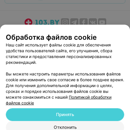
О проекте
Новости проекта
Размещение рекламы
Обработка файлов cookie
Медицинский маркетинг
Публичный договор
Наш сайт использует файлы cookie для обеспечения
Пользовательское соглашение
Способы оплаты
удобства пользователей сайта, его улучшения, сбора
Вакансии
Партнеры
статистики и предоставления персонализированных
рекомендаций.
Написать руководителю 103.by
Написать в поддержку
Вы можете настроить параметры использования файлов
cookie или изменить свое согласие в более позднее время.
Персональные настройки cookie
Для получения дополнительной информации о целях,
Обработка персональных данных
сроках и порядке использования файлов cookie вы
можете ознакомиться с нашей
Политикой обработки
файлов cookie
Принять
Отклонить
© 2026 ООО «Артокс Лаб», УНП 191700409
| 220012, Республика Беларусь,