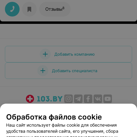
8
Отзывы
Добавить компанию
Добавить специалиста
О проекте
Новости проекта
Размещение рекламы
Обработка файлов cookie
Медицинский маркетинг
Публичный договор
Наш сайт использует файлы cookie для обеспечения
Пользовательское соглашение
Способы оплаты
удобства пользователей сайта, его улучшения, сбора
Вакансии
Партнеры