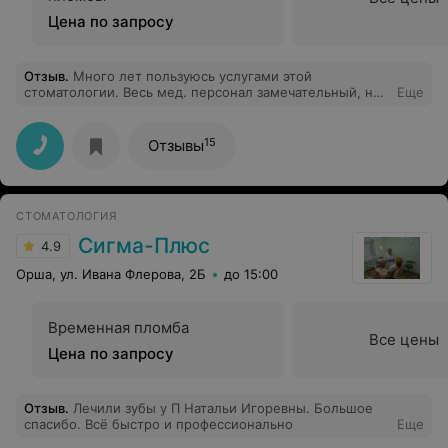
Цена по запросу
Отзыв
.
Много лет пользуюсь услугами этой
стоматологии. Весь мед. персонал замечательный, на
Еще
ресепшене встречает приветливый и отзывчивый
администратор. Но отдельно хочу выразить огромную
благодарность Домбровской Елене Ростиславовне,
15
Отзывы
которая спасла мои передние зубки. Елена
Ростиславовна, Ваши руки и профессионализм творят
чудеса!!! Вы Богиня в своём деле. Огромное спасибо за
мою улыбку!!!
СТОМАТОЛОГИЯ
Сигма-Плюс
4.9
Орша, ул. Ивана Флерова, 2Б
до 15:00
Временная пломба
Все цены
Цена по запросу
Отзыв
.
Лечили зубы у П Натальи Игоревны. Большое
спасибо. Всё быстро и профессионально
Еще