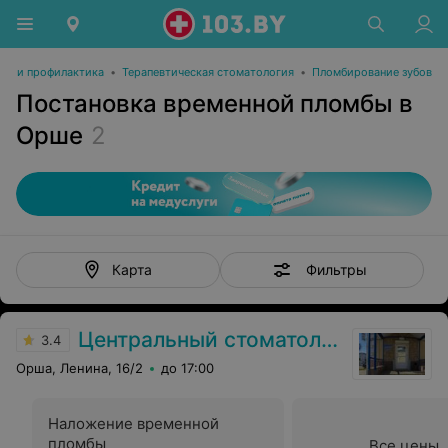
бов и профилактика
•
Терапевтическая стоматология
•
Пломбирование зубов
Постановка временной пломбы в
Орше
2
Фильтры
Карта
Центральный стоматологический кабинет
3.4
Орша, Ленина, 16/2
до 17:00
Наложение временной
пломбы
Все цены