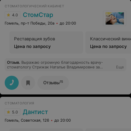
СТОМАТОЛОГИЧЕСКИЙ КАБИНЕТ
СтомСтар
4.0
Гомель, пр-т Победы, 20а
до 20:00
Реставрация зубов
Классический вин
Цена по запросу
Цена по запросу
Отзыв
.
Выражаю огромную благодарность врачу-
стоматологу Стрижак Наталье Владимировне за
Еще
качественное лечение и внимательное отношение.....
Замечательные доктор....Большое ей человеческое
спасибо!!!!
15
Отзывы
СТОМАТОЛОГИЯ
Дантист
5.0
Гомель, Советская, 126
до 20:00