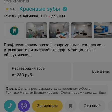
СТОМАТОЛОГИЯ
Красивые зубы
5.0
Гомель, ул. Катунина, 3-61
до 21:00
Профессионализм врачей, современные технологии в
стоматологии и высокий стандарт медицинского
обслуживания.
Реставрация зуба
Все цены
от 233 руб.
Отзыв
.
Делала реставрацию двух передних зубов у
Гринько Натальи Владимировны. Очень переживала за
Еще
эстетику и качество. К счастью, все было сделано на
лучшем уровне. Огромная благодарность.
74
Записаться
Отзывы