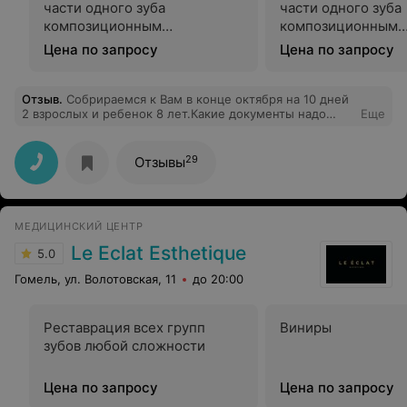
части одного зуба
части одного зуба
композиционным
композиционным
материалом химического
материалом химич
Цена по запросу
Цена по запросу
отвежрдения при лечении
отверждения при 
кариозной полости (1,2,3,4,5
кариозной полости 
классов по Блэку) с
классов по Блэку) 
Отзыв
.
Собрираемся к Вам в конце октября на 10 дней
2 взрослых и ребенок 8 лет.Какие документы надо
Еще
локализацией полостей
локализацией пол
иметь на руках.Мы из Воронежа.И еще, можно ли
независимо от поверхности
независимо от по
сделать санаторно- курортную книжку в самом
кариозной полости при
кариозной полост
санатории
29
Отзывы
разрушении до 1/3 коронки
разрушении до 1/2
зуба
зуба
МЕДИЦИНСКИЙ ЦЕНТР
Le Eclat Esthetique
5.0
Гомель, ул. Волотовская, 11
до 20:00
Реставрация всех групп
Виниры
зубов любой сложности
Цена по запросу
Цена по запросу