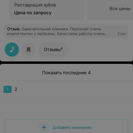
Реставрация зубов
Все цены
Цена по запросу
Отзыв
.
Замечательная клиника. Персонал очень
компетентен с любезны. Качеством работы очень
Еще
довольна. Отдельная благодарность моему любимому
врачу Сергею Робертовичу. Желаю успехов о
процветания. Огромное спасибо за Ваш труд
4
Отзывы
Показать последние 4
1
2
Добавить компанию