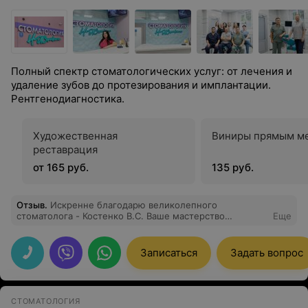
Полный спектр стоматологических услуг: от лечения и
удаление зубов до протезирования и имплантации.
Рентгенодиагностика.
Художественная
Виниры прямым м
реставрация
от 165 руб.
135 руб.
Отзыв
.
Искренне благодарю великолепного
стоматолога - Костенко В.С. Ваше мастерство
Еще
восхищает, а заботливое отношение к людям вызывает
глубокое уважение. Спасибо за ту красоту, которую вы
создаёте своим усердным и внимательным трудом!
Записаться
Задать вопрос
СТОМАТОЛОГИЯ