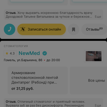
Отзыв
.
Хочу выразить искреннюю благодарность врачу
Дроздовой Татьяне Витальевна за чуткое и бережное
Еще
отношение к пациентам
89
Записаться онлайн
Отзывы
СТОМАТОЛОГИЯ
NewMed
4.3
Гомель, ул.Барыкина, 86
до 20:00
Армирование
стекловолоконной лентой
Все цены
Дентапрег (Ребонд) при
реставрации коронковой
от 31,25 руб.
части зуба
Отзыв
.
Отличный стоматолог и приятный человек.
Вырвала зуб за раз без дискомфорта. Рекомендую
Еще