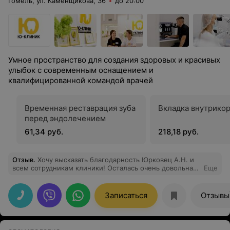
Гомель, ул. Каменщикова, 36
до 20:00
Умное пространство для создания здоровых и красивых
улыбок с современным оснащением и
квалифицированной командой врачей
Временная реставрация зуба
Вкладка внутрико
перед эндолечением
61,34 руб.
218,18 руб.
Отзыв
.
Хочу высказать благодарность Юрковец А.Н. и
всем сотрудникам клиники! Осталась очень довольна
Еще
прекрасным профессиональным подходом, как к
пациенту, атмосферой самой клиники. Тактичное
отношение и желание удовлетворить все потребности
Записаться
Отзывы
пациента-приятно удивили! Особенная благодарность
доктору Шарай П.А.! Профессионал своего дела и
просто приятный человек! Спасибо! Теперь мы в числе
постоянных пациентов Ю-клиник!