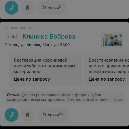
вопросы.
3
Отзывы
СТОМАТОЛОГИЯ
Клиника Боброва
4.4
Гомель, ул. Кирова, 32а
до 21:00
Реставрация коронковой
Восстановление к
части зуба фотополимерным
части с применен
материалом
штифта или анкера
Цена по запросу
Цена по запросу
Отзыв
.
Делала реставрацию двух передних зубов
композиционным материалом. Именно в этой клинике
Еще
мне предложили более щадящее решение. Спасибо
Недобоевой Екатерине за работу и результат.
Улыбаться стала чаще, да и следить за зубами стала
60
Отзывы
больше)