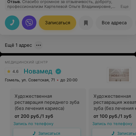
Отзыв
.
Спасибо огромное за отзывчивость, доброту,
профессионализм Картелевой Ольге Владимировне,
Еще
Щур Анжелике Станиславовне, Маценко Александру
Валерьевичу.Нужна была срочно помощь (
восстановление разрушенного переднего
Записаться
Все адреса
зуба).Проблема была решена очень быстро.Отличная
стоматология, оборудование, сплоченый коллектив,
приятная атмосфера.
Ещё 1 адрес
МЕДИЦИНСКИЙ ЦЕНТР
Новамед
4.6
Гомель, ул. Советская, 71
до 20:00
Художественная
Художественная
реставрация переднего зуба
реставрация жева
(без лечения кариеса)
зуба (без лечения 
от 200 руб./1 зуб
от 100 руб./1 зуб
Запись по телефону
Запись по телефону
Записаться
Записать