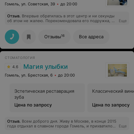
Гомель, ул. Советская, 39
до 20:00
Отзыв
.
Впервые обратилась в этот центр и ни секунды
об этом не жалею. Порекомендовала его подружка, а
Еще
так как я не местная, из региона, меня устроило
расположение центра (недалеко от вокзала).
Записалась на консультацию по телефону буквально на
16
Отзывы
Все адреса
следующий день. Еще через день прибыла на прием.
Делали керамическую реставрацию верхних
центральных резцов (виниры). Результат превзошел
все мои ожидания! Спасибо огромнейшее доктору
СТОМАТОЛОГИЯ
Андрущенко Алексею Николаевичу за его трудоемкую
работу, терпение и внимание. Это Профессионал с
Магия улыбки
4.6
большой буквы! Хочу отметить также слаженную
работу всех сотрудников центра, доброжелательность
Гомель, ул. Брестская, 6
до 20:00
к пациентам и профессионализм. Всем огромное
спасибо. Рекомендую.
Эстетическая реставрация
Классический вин
зуба
Цена по запросу
Цена по запросу
Отзыв
.
Всем доброго дня. Живу в Москве, в конце 2015
года отдыхал в славном городе Гомель, и прихватило :(
Еще
Зуб раскрошился!!! Обратился в ближайшую