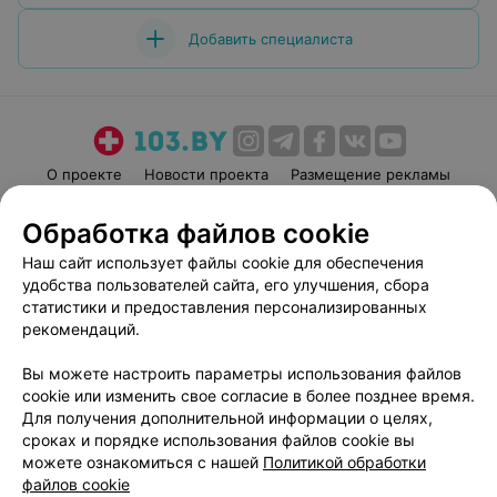
Добавить специалиста
О проекте
Новости проекта
Размещение рекламы
Медицинский маркетинг
Публичный договор
Обработка файлов cookie
Пользовательское соглашение
Способы оплаты
Наш сайт использует файлы cookie для обеспечения
Вакансии
Партнеры
удобства пользователей сайта, его улучшения, сбора
Написать руководителю 103.by
статистики и предоставления персонализированных
рекомендаций.
Написать в поддержку
Персональные настройки cookie
Вы можете настроить параметры использования файлов
Обработка персональных данных
cookie или изменить свое согласие в более позднее время.
Для получения дополнительной информации о целях,
сроках и порядке использования файлов cookie вы
можете ознакомиться с нашей
Политикой обработки
файлов cookie