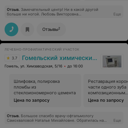
Отзыв
.
Замечательный центр! Ни в какой другой
больше ни ногой. Любовь Викторовна
Еще
наипрекраснейший доктор! Не передать словами мой
восторг!
2
Отзывы
ЛЕЧЕБНО-ПРОФИЛАКТИЧЕСКИЙ УЧАСТОК
Гомельский химический завод
3.7
Гомель, ул. Химзаводская, 5/16
до 16:00
Шлифовка, полировка
Реставрация коро
пломбы из
части одного зуба
стеклоиономерного цемента
композиционным
материалом химич
Цена по запросу
Цена по запросу
отвержения при л
кариозной полост
Отзыв
.
Большое спасибо врачу-офтальмологу
Самохваловой Наталье Михайловне. Обратилась на
Еще
прием, врач подробно ответил на интересующие меня