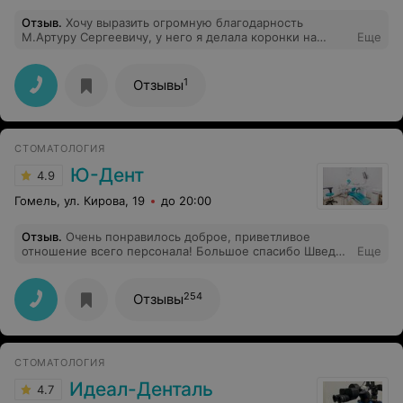
Отзыв
.
Хочу выразить огромную благодарность
М.Артуру Сергеевичу, у него я делала коронки на
Еще
отсутсвующие зубы. Доктор все объяснил, был очень
внимательный! Очень довольна новыми зубами!
1
Отзывы
СТОМАТОЛОГИЯ
Ю-Дент
4.9
Гомель, ул. Кирова, 19
до 20:00
Отзыв
.
Очень понравилось доброе, приветливое
отношение всего персонала! Большое спасибо Шведу
Еще
В.В. за проделанную работу. Лечение проходило
спокойно и безболезнено.
254
Отзывы
СТОМАТОЛОГИЯ
Идеал-Денталь
4.7