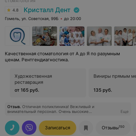
СТОМАТОЛОГИЯ
Кристалл Дент
4.8
Гомель, ул. Советская, 99Б
до 20:00
Качественная стоматология от А до Я по разумным
ценам. Рентгендиагностика.
Художественная
Виниры прямым м
реставрация
от 165 руб.
135 руб.
Отзыв
.
Отличная поликлиника! Вежливый и
внимательный персонал. Очень высокие
Еще
профессионалы. Особая благодарность заведующему
поликлиникой врачу-ортопеду Масло Дмитрию
Михайловичу и врачу- терапевту Ероховой Евгении
150
Записаться
Отзывы
Евгеньевне.