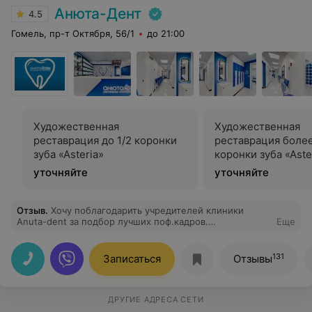
Анюта-Дент
4.5
Гомель, пр-т Октября, 56/1
до 21:00
Художественная
Художественная
реставрация до 1/2 коронки
реставрация более
зуба «Asteria»
коронки зуба «Aste
уточняйте
уточняйте
Отзыв
.
Хочу поблагодарить учредителей клиники
Аnuta-dent за подбор лучших поф.кадров.
Еще
Посчастливилось доверить свои 32 настоящему,
можно сказать,волшебнику-К Александру
Александровичу!!! До этой встречи не верила,что
131
Записаться
Отзывы
лечить зубы можно без боли!!! Приходила на долгие
приемы лечения,совмещая отдых,и даже сон! Теперь
результами работы этого поистине ПРОФИ
наслаждаюсь не только Я, но и окружающие, так как
ДРУГИЕ АДРЕСА СЕТИ
широкая улыбка не сходит с моего довольного лица.