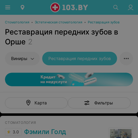
Стоматология
•
Эстетическая стоматология
•
Реставрация зубов
Реставрация передних зубов в
Орше
2
Виниры
Реставрация передних зубов
Фильтры
Карта
СТОМАТОЛОГИЯ
Фэмили Голд
3.0