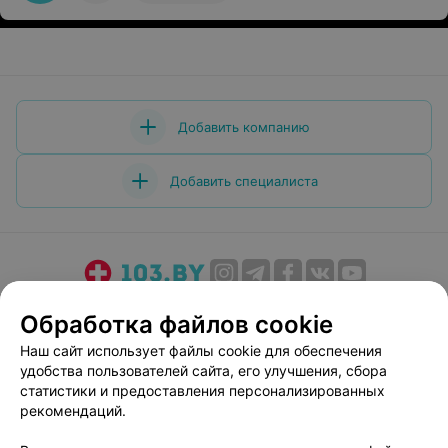
пойду!!!! Советую вам туда не ходить!!!! Потратить
деньги советую в других более надежных зубных!!!!!
Добавить компанию
Добавить специалиста
О проекте
Новости проекта
Размещение рекламы
Обработка файлов cookie
Медицинский маркетинг
Публичный договор
Наш сайт использует файлы cookie для обеспечения
Пользовательское соглашение
Способы оплаты
удобства пользователей сайта, его улучшения, сбора
Вакансии
Партнеры
статистики и предоставления персонализированных
рекомендаций.
Написать руководителю 103.by
Написать в поддержку