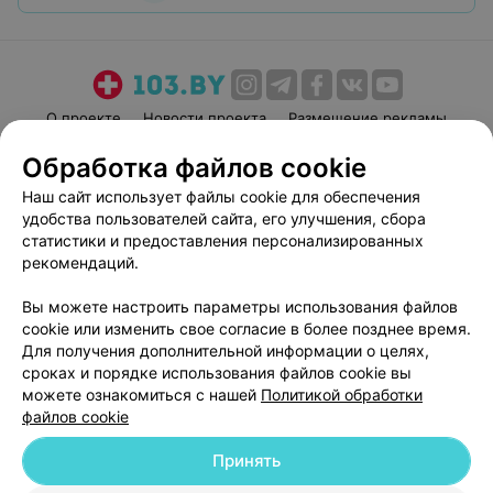
О проекте
Новости проекта
Размещение рекламы
Медицинский маркетинг
Публичный договор
Обработка файлов cookie
Пользовательское соглашение
Способы оплаты
Наш сайт использует файлы cookie для обеспечения
Вакансии
Партнеры
удобства пользователей сайта, его улучшения, сбора
статистики и предоставления персонализированных
Написать руководителю 103.by
рекомендаций.
Написать в поддержку
Персональные настройки cookie
Вы можете настроить параметры использования файлов
cookie или изменить свое согласие в более позднее время.
Обработка персональных данных
Для получения дополнительной информации о целях,
сроках и порядке использования файлов cookie вы
можете ознакомиться с нашей
Политикой обработки
файлов cookie
Принять
© 2026 ООО «Артокс Лаб», УНП 191700409
| 220012, Республика Беларусь,