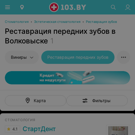
Стоматология
•
Эстетическая стоматология
•
Реставрация зубов
Реставрация передних зубов в
Волковыске
1
Виниры
Реставрация передних зубов
Фильтры
Карта
СТОМАТОЛОГИЯ
СтартДент
4.1