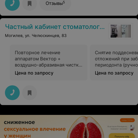
5
Отзывы
Частный кабинет стоматолога Анны Ракутько
Могилев, ул. Челюскинцев, 83
Повторное лечение
Снятие поддеснев
аппаратом Вектор +
отложений при за
воздушно-абразивная чистка
периодонта (ручно
(глицин) + ультразвуковая
ультразвук)
Цена по запросу
Цена по запросу
чистка