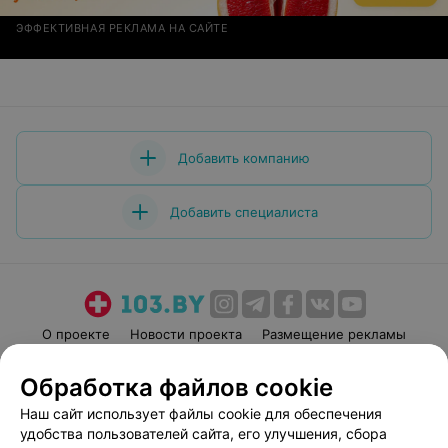
ЭФФЕКТИВНАЯ РЕКЛАМА НА САЙТЕ
Добавить компанию
Добавить специалиста
О проекте
Новости проекта
Размещение рекламы
Медицинский маркетинг
Публичный договор
Обработка файлов cookie
Пользовательское соглашение
Способы оплаты
Наш сайт использует файлы cookie для обеспечения
Вакансии
Партнеры
удобства пользователей сайта, его улучшения, сбора
Написать руководителю 103.by