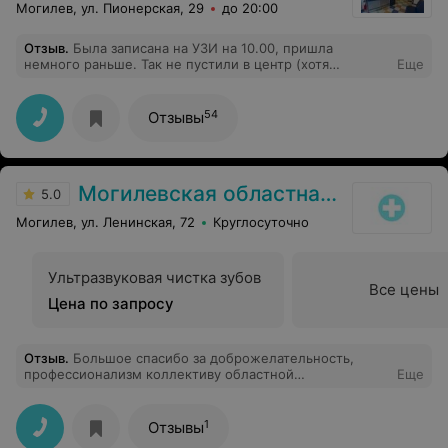
Могилев, ул. Пионерская, 29
до 20:00
Отзыв
.
Была записана на УЗИ на 10.00, пришла
немного раньше. Так не пустили в центр (хотя
Еще
работали с 9.00). А персонал вообще странный. Во
время УЗИ ничего не объясняли, после процедуры
выгнали из кабинета, результат принесли на листке,
54
Отзывы
где нет фамилии врача. После ухода опять звонили и
спрашивали приду ли я! Это ужасно! Не советую идти
в этот центр!
Могилевская областная стоматологическая поликлиника
5.0
Могилев, ул. Ленинская, 72
Круглосуточно
Ультразвуковая чистка зубов
Все цены
Цена по запросу
Отзыв
.
Большое спасибо за доброжелательность,
профессионализм коллективу областной
Еще
стоматологической поликлиники г. Могилёва во главе
с Ковалевской Аллой Васильевной, а также моим
лечащим врачам: врачу-стоматологу-терапевту
1
Отзывы
Прудниченко О.П. и врачу-стоматологу-ортопеду