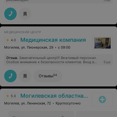
МЕДИЦИНСКИЙ ЦЕНТР
Медицинская компания
4.0
Могилев, ул. Пионерская, 29
с 09:00
Отзыв
.
Замечательный центр!!! Вежливый персонал.
Особое внимание к безопасности клиентов. Вход в
Еще
центр по одному человеку, и это правильно,
чувствуешь себя в безопасности. Врачи на высшем
уровне. Будем наблюдаться всей семьёй. Очень
54
Отзывы
рекомендую. Персоналу желаю успехов в работе.
Могилевская областная стоматологическая поликлиника
5.0
Могилев, ул. Ленинская, 72
Круглосуточно