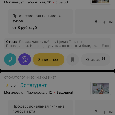
Могилев, ул. Габровская, 30
с 09:00
Профессиональная чистка
зубов
Все цены
от 8 руб./зуб
Отзыв
.
Делала чистку зубов у Цедик Татьяны
Геннадьевны. На процедуру шла со страхом боли, так
Еще
как начиталась огромное количество отзывов о
болезненности данной процедуры и неприятных
ощущениях после нее. После посещения осталась
186
Записаться
Отзывы
абсолютно довольна, никаких болезненных ощущений,
дискомфорта не было, учитывая тот факт, что вся
процедура проводилась без обезболивающего.
Поэтому всем советую этого замечательного
СТОМАТОЛОГИЧЕСКИЙ КАБИНЕТ
стоматолога. И большое спасибо девушкам на
ресепшене за внимательность и всегда
Эстетдент
5.0
доброжелательность по отношению к пациентам
клиники.
Могилев, ул. Пионерская, 12
Выходной
Профессиональная гигиена
полости рта
Все цены