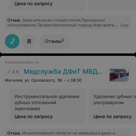
Цена по запросу
Отзыв
.
Замечательная стоматология.Прекрасное
обслуживание.Профессиональный подход.Маргарита
Еще
Игоревна очень чуткий и отличный врач. Качественные
материалы и индивидуальный подход к каждому
клиенту.Цены доступные Я очень довольна ,теперь
5
Отзывы
всем советую.Здоровья вам и успехов во всех
начинаниях.)))Спасибо вам огромное за ваш труд.)))
ПОЛИКЛИНИКА УЗ
Медслужба ДФиТ МВД РБ Могилева
2.5
Могилев, ул. Орловского, 38
с 08:30
Инструментальное удаление
Удаление зубных 
зубных отложений
ультразвуком
(крючками)
Цена по запросу
Цена по запросу
Отзыв
.
Из могилевской области не записаться даже и