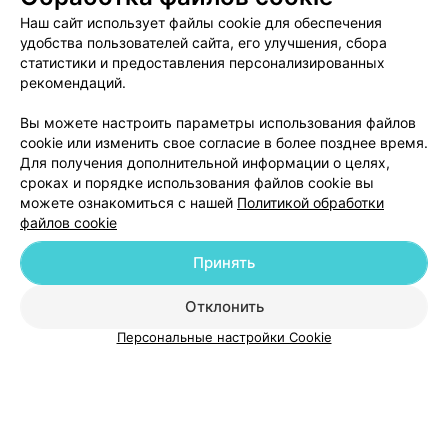
воздушно-абразивная чистка
воздушно-абразив
(глицин)
(глицин) + ультраз
Наш сайт использует файлы cookie для обеспечения
Цена по запросу
Цена по запросу
чистка
удобства пользователей сайта, его улучшения, сбора
статистики и предоставления персонализированных
рекомендаций.
Вы можете настроить параметры использования файлов
cookie или изменить свое согласие в более позднее время.
Для получения дополнительной информации о целях,
сроках и порядке использования файлов cookie вы
можете ознакомиться с нашей
Политикой обработки
файлов cookie
Добавить компанию
Принять
Добавить специалиста
Отклонить
Персональные настройки Cookie
О проекте
Новости проекта
Размещение рекламы
Медицинский маркетинг
Публичный договор