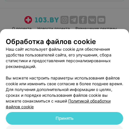
О проекте
Новости проекта
Размещение рекламы
Медицинский маркетинг
Публичный договор
Обработка файлов cookie
Пользовательское соглашение
Способы оплаты
Наш сайт использует файлы cookie для обеспечения
Вакансии
Партнеры
удобства пользователей сайта, его улучшения, сбора
статистики и предоставления персонализированных
Написать руководителю 103.by
рекомендаций.
Написать в поддержку
Персональные настройки cookie
Вы можете настроить параметры использования файлов
cookie или изменить свое согласие в более позднее время.
Обработка персональных данных
Для получения дополнительной информации о целях,
сроках и порядке использования файлов cookie вы
можете ознакомиться с нашей
Политикой обработки
файлов cookie
Принять
© 2026 ООО «Артокс Лаб», УНП 191700409
| 220012, Республика Беларусь,