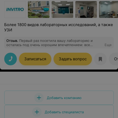
Более 1800 видов лабораторных исследований, а также
УЗИ
Отзыв
.
Первый раз посетила вашу лабораторию и
осталась под очень хорошим впечатлением: все
Еще
сотрудники привеливые и доброжелательные, взятие
крови быстрое и безболезненное. Ещё и кофе
напоили. Обязательно вернусь ещё!
Записаться
Задать вопрос
О
Добавить компанию
Добавить специалиста